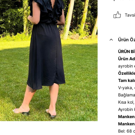
Tavsi
Ürün Öze
ÜRÜN Bİ
Ürün Ad
ayrobin
Özellikl
Tam kalı
V-yaka, 
Bağlama 
Kısa kol,
Ayrobin 
Mankeni
Mankeni
Bel: 68