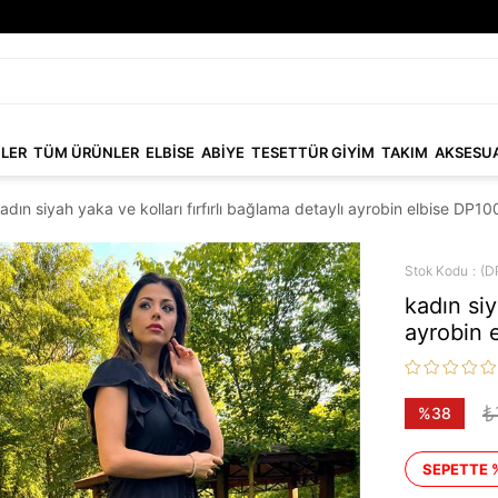
NLER
TÜM ÜRÜNLER
ELBİSE
ABİYE
TESETTÜR GİYİM
TAKIM
AKSESU
adın siyah yaka ve kolları fırfırlı bağlama detaylı ayrobin elbise DP1
Stok Kodu
(D
kadın siy
ayrobin 
₺
%
38
İndirim
SEPETTE 