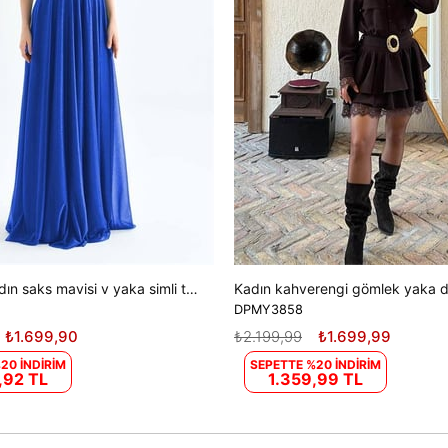
Dipmoda kadın saks mavisi v yaka simli tül abiye elbise DPS9223
DPMY3858
₺1.699,90
₺2.199,99
₺1.699,99
20 İNDİRİM
SEPETTE %20 İNDİRİM
,92 TL
1.359,99 TL