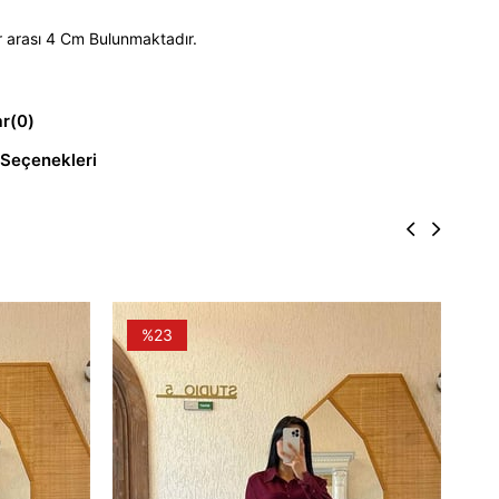
 arası 4 Cm Bulunmaktadır.
ar
(0)
Seçenekleri
%23
DPK
₺1.9
SE