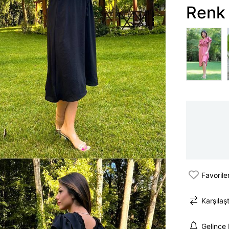
Renk 
Favorile
Karşılaşt
Gelince