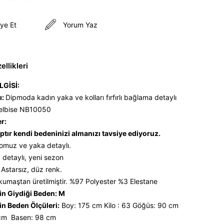
ye Et
Yorum Yaz
llikleri
LGİSİ:
ı:
Dipmoda kadın yaka ve kolları fırfırlı bağlama detaylı
 elbise NB10050
er:
ptır kendi bedeninizi almanızı tavsiye ediyoruz.
omuz ve yaka detaylı.
detaylı, yeni sezon
 Astarsız, düz renk.
kumaştan üretilmiştir. %97 Polyester %3 Elestane
n Giydiği Beden: M
n Beden Ölçüleri:
Boy: 175 cm Kilo : 63 Göğüs: 90 cm
 cm Basen: 98 cm