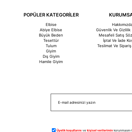
POPÜLER KATEGORİLER
KURUMS
Elbise
Hakkımızd
Abiye Elbise
Güvenlik Ve Gizlilik 
Büyük Beden
Mesafeli Satış Sö
Tesettür
İptal Ve İade Koş
Tulum
Teslimat Ve Sipariş 
Giyim
Dış Giyim
Hamile Giyim
Üyelik koşullarını
ve
kişisel verilerimin
korunmasını 