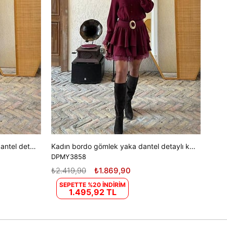
Kadın kahverengi gömlek yaka dantel detaylı kat kat mini elbise DPMY3858
Kadın bordo gömlek yaka dantel detaylı kat kat mini elbise DPMY3858
DPMY3858
₺2.419,90
₺1.869,90
SEPETTE %20 İNDİRİM
1.495,92 TL