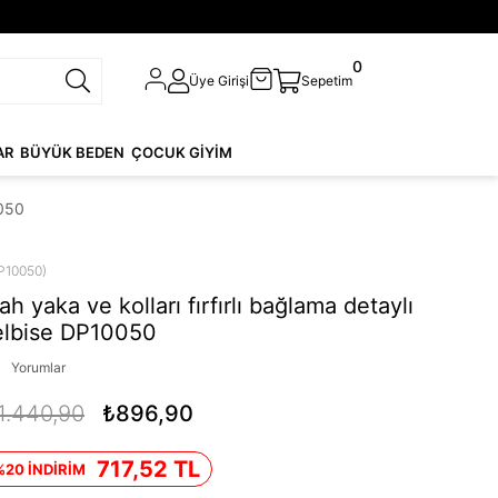
0
Üye Girişi
Sepetim
AR
BÜYÜK BEDEN
ÇOCUK GİYİM
0050
P10050)
ah yaka ve kolları fırfırlı bağlama detaylı
elbise DP10050
Yorumlar
1.440,90
₺896,90
717,52 TL
%20 İNDİRİM