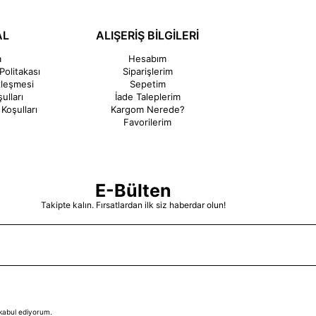
AL
ALIŞERİŞ BİLGİLERİ
a
Hesabım
Politakası
Siparişlerim
zleşmesi
Sepetim
ulları
İade Taleplerim
Koşulları
Kargom Nerede?
Favorilerim
E-Bülten
Takipte kalın. Fırsatlardan ilk siz haberdar olun!
kabul ediyorum.