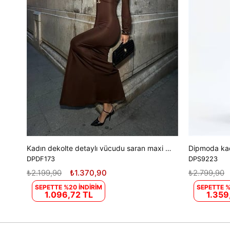
Kadın dekolte detaylı vücudu saran maxi elbise DPDF173
DPDF173
DPS9223
₺2.199,90
₺1.370,90
₺2.799,90
SEPETTE %20 İNDİRİM
SEPETTE %
1.096,72 TL
1.359