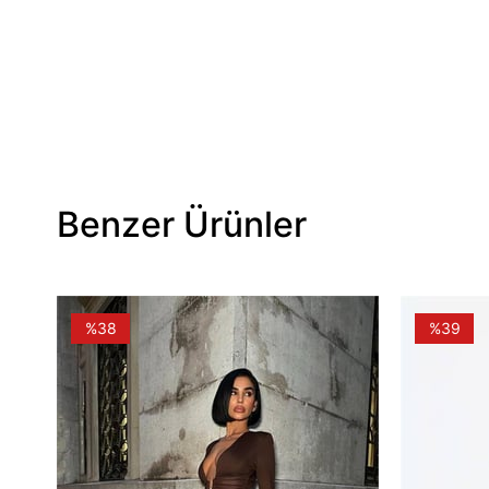
Benzer Ürünler
%38
%39