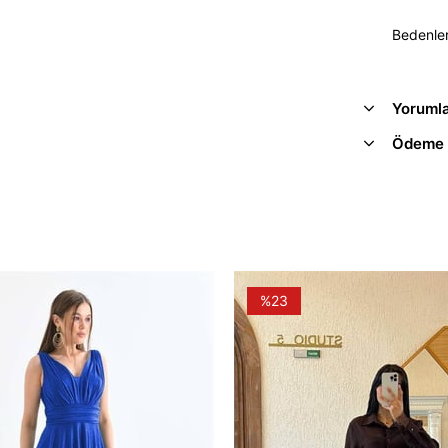
Bedenler
Yoruml
Ödeme 
%23