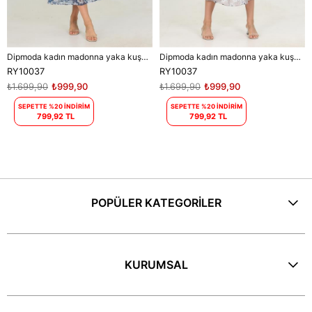
Dipmoda kadın madonna yaka kuşaklı desenli şifon elbise RY10037
Dipmoda kadın madonna yaka kuşaklı desenli şifon elbise RY10037
RY10037
RY10037
₺1.699,90
₺999,90
₺1.699,90
₺999,90
SEPETTE %20 İNDİRİM
SEPETTE %20 İNDİRİM
799,92 TL
799,92 TL
POPÜLER KATEGORİLER
KURUMSAL