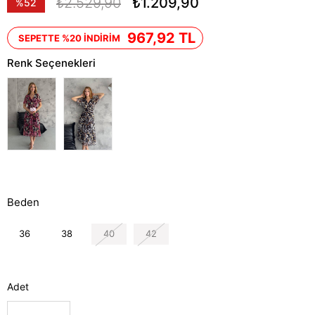
₺2.529,90
₺1.209,90
%
52
İndirim
967,92 TL
SEPETTE %20 İNDİRİM
Renk Seçenekleri
Beden
36
38
40
42
Adet