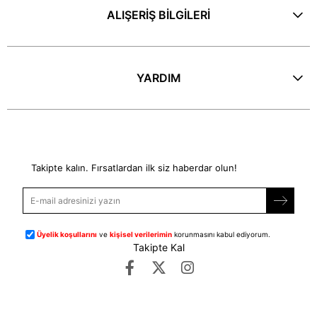
ALIŞERİŞ BİLGİLERİ
YARDIM
E-Bülten
Takipte kalın. Fırsatlardan ilk siz haberdar olun!
Üyelik koşullarını
ve
kişisel verilerimin
korunmasını kabul ediyorum.
Takipte Kal
©
dipmoda.com
- Tüm Hakları Saklıdır.