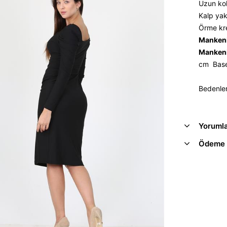
Uzun kol
Kalp yak
Örme kre
Mankeni
Mankeni
cm Base
Bedenler
Yoruml
Ödeme 