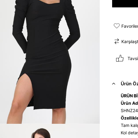
Favorile
Karşılaşt
Tavsi
Ürün Öze
ÜRÜN Bİ
Ürün Ad
SHNZ24
Özellikl
Tam kalı
Kol detay