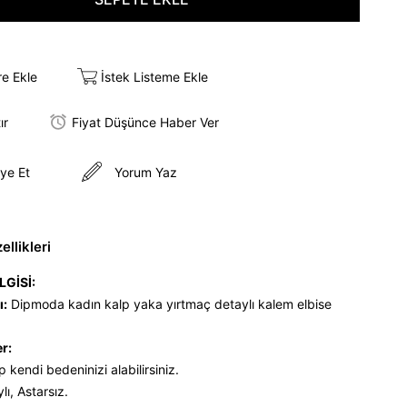
re Ekle
İstek Listeme Ekle
ır
Fiyat Düşünce Haber Ver
ye Et
Yorum Yaz
llikleri
LGİSİ:
ı:
Dipmoda kadın kalp yaka yırtmaç detaylı kalem elbise
er:
p kendi bedeninizi alabilirsiniz.
lı, Astarsız.