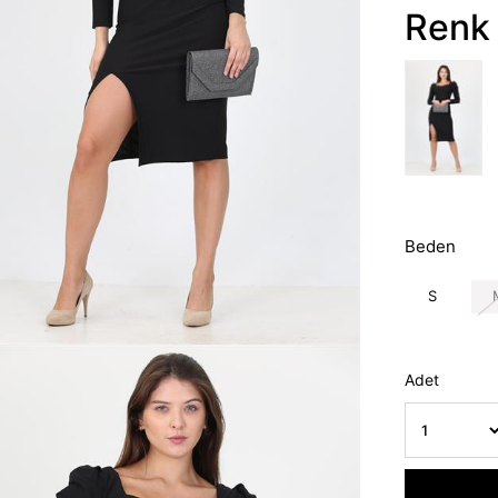
Renk 
Beden
S
Adet