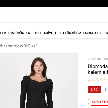
NLER
TÜM ÜRÜNLER
ELBİSE
ABİYE
TESETTÜR GİYİM
TAKIM
AKSESU
ylı kalem elbise SHNZ24
Stok Kodu
(S
Dipmoda 
kalem e
₺
%
62
İndirim
SEPETTE 