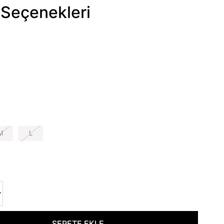
Seçenekleri
M
L