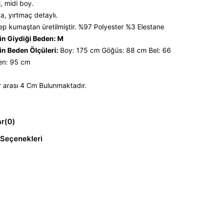
, midi boy.
a, yırtmaç detaylı.
p kumaştan üretilmiştir. %97 Polyester %3 Elestane
n Giydiği Beden: M
n Beden Ölçüleri:
Boy: 175 cm Göğüs: 88 cm Bel: 66
n: 95 cm
 arası 4 Cm Bulunmaktadır.
ar
(0)
Seçenekleri