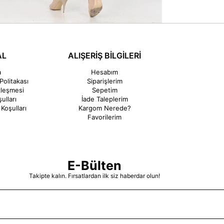
AL
ALIŞERİŞ BİLGİLERİ
a
Hesabım
Politakası
Siparişlerim
zleşmesi
Sepetim
ulları
İade Taleplerim
Koşulları
Kargom Nerede?
Favorilerim
E-Bülten
Takipte kalın. Fırsatlardan ilk siz haberdar olun!