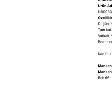
Ürün Ad
NBS933
Özellikl
Düğün, n
Tam kalı
Vatkalı,
Bedenler
Kadife k
Mankeni
Mankeni
Bel: 66