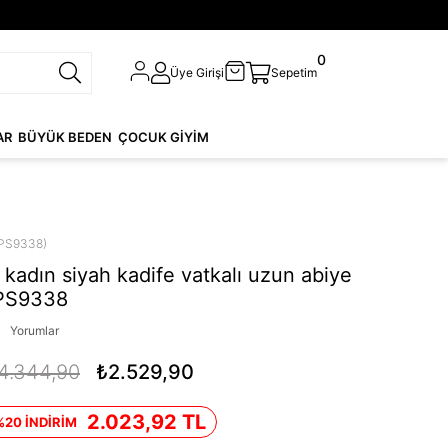
0
Üye Girişi
Sepetim
AR
BÜYÜK BEDEN
ÇOCUK GİYİM
PS9338)
kadın siyah kadife vatkalı uzun abiye
DPS9338
Yorumlar
4.344,90
₺2.529,90
2.023,92 TL
%20 İNDİRİM