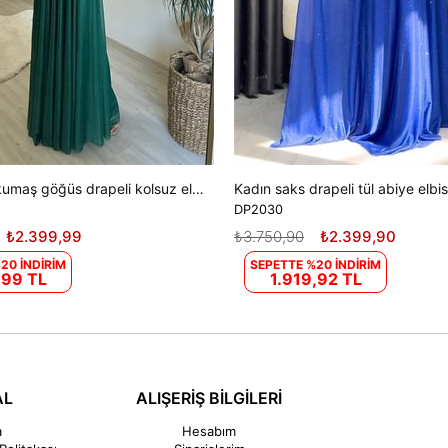
Kadın ışıltılı kumaş göğüs drapeli kolsuz elbise DPNM003
Kadın saks drapeli tül abiye elb
DP2030
₺2.399,99
₺3.750,90
₺2.399,90
20 İNDİRİM
SEPETTE %20 İNDİRİM
,99 TL
1.919,92 TL
AL
ALIŞERİŞ BİLGİLERİ
a
Hesabım