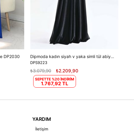
ise DP2030
Dipmoda kadın siyah v yaka simli tül abiye elbise DPS9223
DPS9223
₺3.079,90
₺2.209,90
SEPETTE %20 İNDİRİM
1.767,92 TL
YARDIM
İletişim