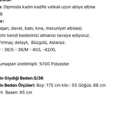
ı:
Dipmoda kadın kadife vatkalı uzun abiye elbise
8
er:
işan, davet, balo, kına, mezuniyet elbisesi.
ptır kendi bedeninizi almanızı tavsiye ediyoruz.
 Yırtmaç detaylı, Büzgülü, Astarsız.
 : 36/S - 38/M - 40/L -42/XL
umaştan üretilmiştir. %100 Polyester
n Giydiği Beden:S/36
n Beden Ölçüleri:
Boy: 175 cm kilo : 55 Göğüs: 88 cm
cm Basen: 95 cm