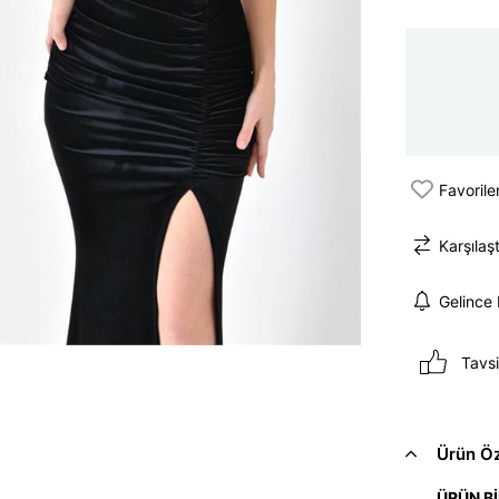
Favorile
Karşılaşt
Gelince
Tavsi
Ürün Öze
ÜRÜN Bİ