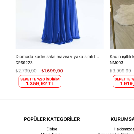
Dipmoda kadın saks mavisi v yaka simli tül abiye elbise DPS9223
DPS9223
NM003
₺2.799,90
₺1.699,90
₺3.999,99
SEPETTE %20 İNDİRİM
SEPETTE %
1.359,92 TL
1.919
POPÜLER KATEGORİLER
KURUMS
Elbise
Hakkımızd