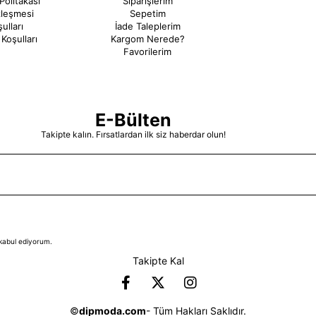
Politakası
Siparişlerim
zleşmesi
Sepetim
ulları
İade Taleplerim
Koşulları
Kargom Nerede?
Favorilerim
E-Bülten
Takipte kalın. Fırsatlardan ilk siz haberdar olun!
kabul ediyorum.
Takipte Kal
©
dipmoda.com
- Tüm Hakları Saklıdır.