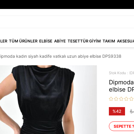
NLER
TÜM ÜRÜNLER
ELBİSE
ABİYE
TESETTÜR GİYİM
TAKIM
AKSESU
ipmoda kadın siyah kadife vatkalı uzun abiye elbise DPS9338
Stok Kodu
(D
Dipmoda 
elbise 
₺
%
42
İndirim
SEPETTE 