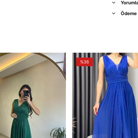
Yoruml
Ödeme 
%36