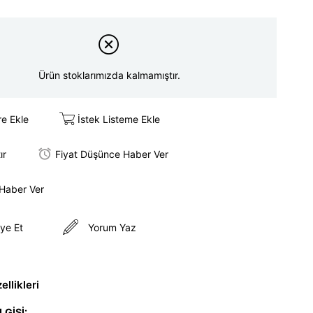
Ürün stoklarımızda kalmamıştır.
re Ekle
İstek Listeme Ekle
ır
Fiyat Düşünce Haber Ver
 Haber Ver
ye Et
Yorum Yaz
llikleri
LGİSİ: