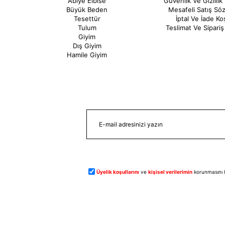
Abiye Elbise
Güvenlik Ve Gizlilik 
Büyük Beden
Mesafeli Satış Sö
Tesettür
İptal Ve İade Koş
Tulum
Teslimat Ve Sipariş 
Giyim
Dış Giyim
Hamile Giyim
Üyelik koşullarını
ve
kişisel verilerimin
korunmasını 