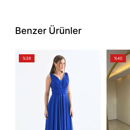
Benzer Ürünler
%39
%40