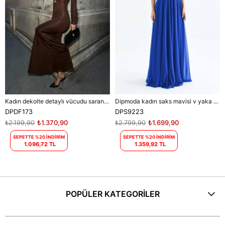
Kadın dekolte detaylı vücudu saran maxi elbise DPDF173
Dipmoda kadın saks mavisi v yaka simli tül abiye elbise DPS9223
DPDF173
DPS9223
₺2.199,90
₺1.370,90
₺2.799,90
₺1.699,90
SEPETTE %20 İNDİRİM
SEPETTE %20 İNDİRİM
1.096,72 TL
1.359,92 TL
POPÜLER KATEGORİLER