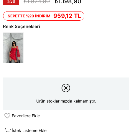
₺1.924,90
₺1.198,90
%
38
İndirim
959,12 TL
SEPETTE %20 İNDİRİM
Renk Seçenekleri
Ürün stoklarımızda kalmamıştır.
Favorilere Ekle
İstek Listeme Ekle