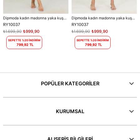
Dipmoda kadın madonna yaka kuşaklı desenli şifon elbise RY10037
Dipmoda kadın madonna yaka kuşaklı desenli şifon elbise RY10037
RY10037
RY10037
₺1.699,90
₺999,90
₺1.699,90
₺999,90
SEPETTE %20 İNDİRİM
SEPETTE %20 İNDİRİM
799,92 TL
799,92 TL
POPÜLER KATEGORİLER
KURUMSAL
ALIŞERİŞ BİLGİLERİ