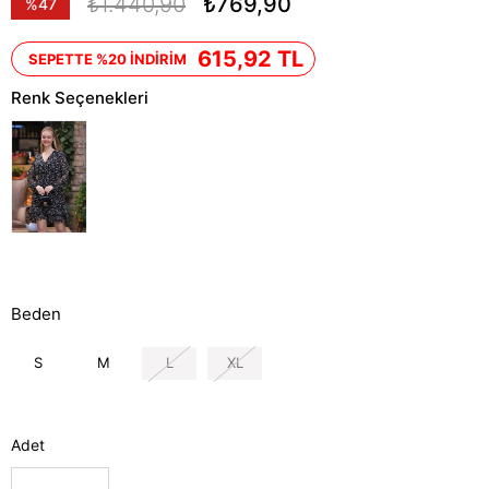
₺1.440,90
₺769,90
%
47
İndirim
615,92 TL
SEPETTE %20 İNDİRİM
Renk Seçenekleri
Beden
S
M
L
XL
Adet