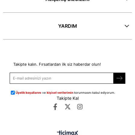
YARDIM
E-Bülten
Takipte kalın. Fırsatlardan ilk siz haberdar olun!
Üyelik koşullarını
ve
kişisel verilerimin
korunmasını kabul ediyorum.
Takipte Kal
©
dipmoda.com
- Tüm Hakları Saklıdır.