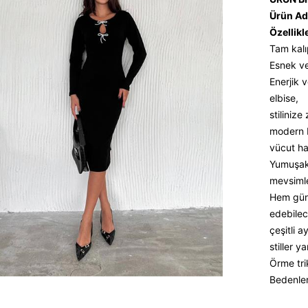
Ürün Ad
Özellikl
Tam kalı
Esnek ve 
Enerjik 
elbise,
stilinize
modern b
vücut ha
Yumuşak 
mevsimler
Hem günl
edebilec
çeşitli 
stiller 
Örme tri
Bedenler