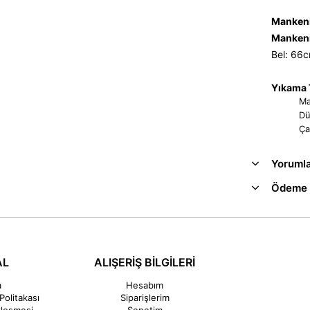
Mankeni
Mankeni
Bel: 66
Yıkama T
Ma
Dü
Ça
Yoruml
Ödeme 
AL
ALIŞERİŞ BİLGİLERİ
a
Hesabım
Politakası
Siparişlerim