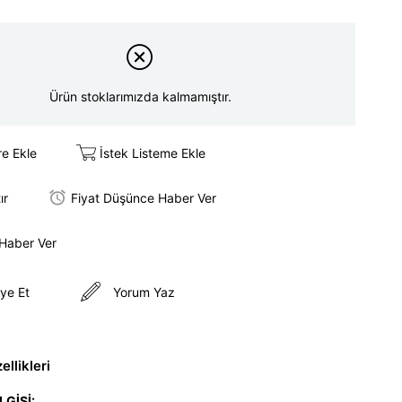
Ürün stoklarımızda kalmamıştır.
re Ekle
İstek Listeme Ekle
ır
Fiyat Düşünce Haber Ver
 Haber Ver
ye Et
Yorum Yaz
llikleri
LGİSİ: