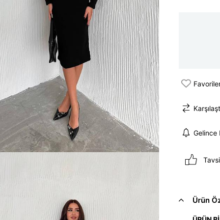
Favorile
Karşılaşt
Gelince
Tavsi
Ürün Öze
ÜRÜN Bİ