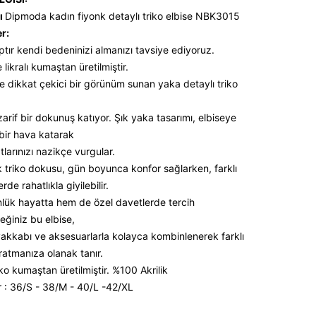
ı
Dipmoda kadın fiyonk detaylı triko elbise NBK3015
er:
ptır kendi bedeninizi almanızı tavsiye ediyoruz.
likralı kumaştan üretilmiştir.
ve dikkat çekici bir görünüm sunan yaka detaylı triko
 zarif bir dokunuş katıyor. Şık yaka tasarımı, elbiseye
ir hava katarak
tlarınızı nazikçe vurgular.
triko dokusu, gün boyunca konfor sağlarken, farklı
de rahatlıkla giyilebilir.
ük hayatta hem de özel davetlerde tercih
eğiniz bu elbise,
ayakkabı ve aksesuarlarla kolayca kombinlenerek farklı
yaratmanıza olanak tanır.
ko kumaştan üretilmiştir. %100 Akrilik
 : 36/S - 38/M - 40/L -42/XL