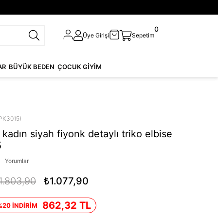
0
Üye Girişi
Sepetim
AR
BÜYÜK BEDEN
ÇOCUK GİYİM
PK3015)
adın siyah fiyonk detaylı triko elbise
5
Yorumlar
1.803,90
₺1.077,90
862,32 TL
%20 İNDİRİM