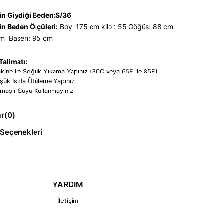
n Giydiği Beden:S/36
n Beden Ölçüleri:
Boy: 175 cm kilo : 55 Göğüs: 88 cm
cm Basen: 95 cm
alimatı:
kine ile Soğuk Yıkama Yapınız (30C veya 65F ile 85F)
şük Isıda Ütüleme Yapınız
maşır Suyu Kullanmayınız
ar
(0)
Seçenekleri
YARDIM
İletişim