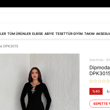
NLER
TÜM ÜRÜNLER
ELBİSE
ABİYE
TESETTÜR GİYİM
TAKIM
AKSESU
bise DPK3015
Stok Kodu
(D
Dipmoda k
DPK301
₺
%
40
İndirim
SEPETTE 