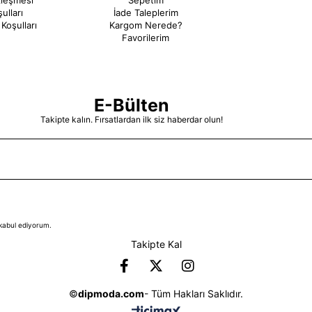
zleşmesi
Sepetim
ulları
İade Taleplerim
Koşulları
Kargom Nerede?
Favorilerim
E-Bülten
Takipte kalın. Fırsatlardan ilk siz haberdar olun!
kabul ediyorum.
Takipte Kal
©
dipmoda.com
- Tüm Hakları Saklıdır.