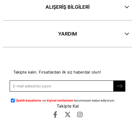
ALIŞERİŞ BİLGİLERİ
YARDIM
E-Bülten
Takipte kalın. Fırsatlardan ilk siz haberdar olun!
Üyelik koşullarını
ve
kişisel verilerimin
korunmasını kabul ediyorum.
Takipte Kal
©
dipmoda.com
- Tüm Hakları Saklıdır.