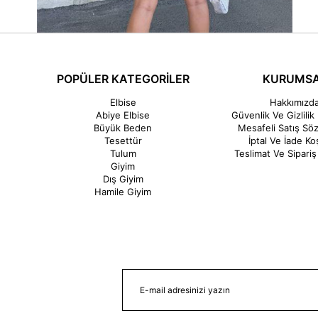
POPÜLER KATEGORİLER
KURUMS
Elbise
Hakkımızd
Abiye Elbise
Güvenlik Ve Gizlilik 
Büyük Beden
Mesafeli Satış Sö
Tesettür
İptal Ve İade Koş
Tulum
Teslimat Ve Sipariş 
Giyim
Dış Giyim
Hamile Giyim