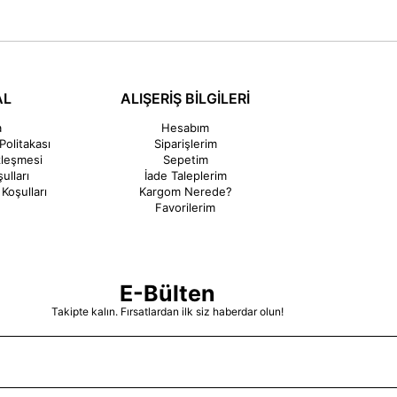
AL
ALIŞERİŞ BİLGİLERİ
a
Hesabım
Politakası
Siparişlerim
zleşmesi
Sepetim
ulları
İade Taleplerim
Koşulları
Kargom Nerede?
Favorilerim
E-Bülten
Takipte kalın. Fırsatlardan ilk siz haberdar olun!