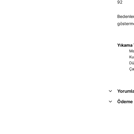
92
Bedenler
gösterm
Yıkama T
Ma
Ku
Dü
Ça
Yoruml
Ödeme 