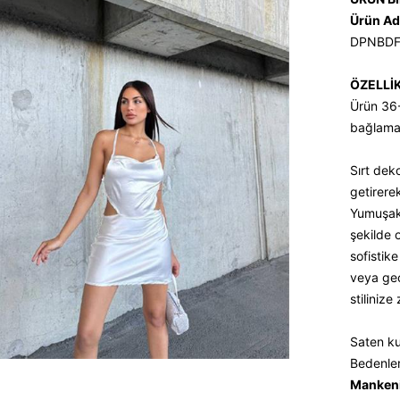
Ürün Ad
DPNBDF
ÖZELLİ
Ürün 36-
bağlama 
Sırt deko
getirere
Yumuşak 
şekilde o
sofistik
veya gec
stilinize 
Saten ku
Bedenle
Mankeni