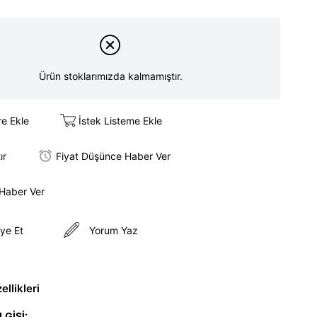
Ürün stoklarımızda kalmamıştır.
re Ekle
İstek Listeme Ekle
ır
Fiyat Düşünce Haber Ver
 Haber Ver
ye Et
Yorum Yaz
llikleri
LGİSİ: