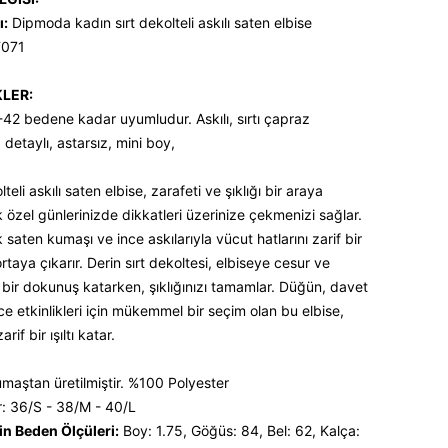
ı:
Dipmoda kadın sırt dekolteli askılı saten elbise
071
KLER:
42 bedene kadar uyumludur. Askılı, sırtı çapraz
detaylı, astarsız, mini boy,
lteli askılı saten elbise, zarafeti ve şıklığı bir araya
k özel günlerinizde dikkatleri üzerinize çekmenizi sağlar.
saten kumaşı ve ince askılarıyla vücut hatlarını zarif bir
rtaya çıkarır. Derin sırt dekoltesi, elbiseye cesur ve
e bir dokunuş katarken, şıklığınızı tamamlar. Düğün, davet
e etkinlikleri için mükemmel bir seçim olan bu elbise,
zarif bir ışıltı katar.
maştan üretilmiştir. %100 Polyester
r: 36/S - 38/M - 40/L
n Beden Ölçüleri:
Boy: 1.75, Göğüs: 84, Bel: 62, Kalça: