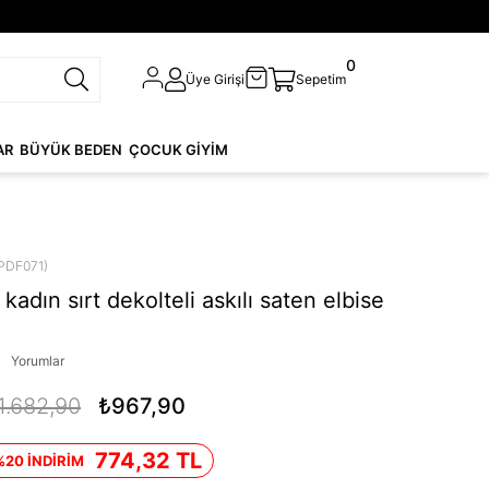
0
Üye Girişi
Sepetim
AR
BÜYÜK BEDEN
ÇOCUK GİYİM
PDF071)
adın sırt dekolteli askılı saten elbise
1
Yorumlar
1.682,90
₺967,90
774,32 TL
%20 İNDİRİM