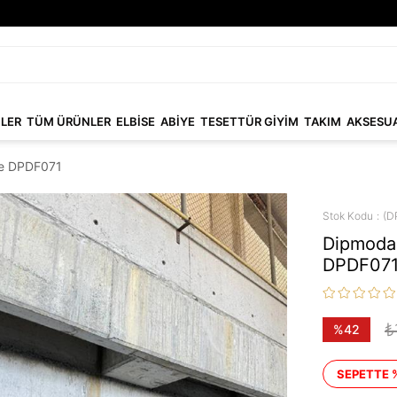
NLER
TÜM ÜRÜNLER
ELBİSE
ABİYE
TESETTÜR GİYİM
TAKIM
AKSESU
ise DPDF071
Stok Kodu
(D
Dipmoda k
DPDF07
₺
%
42
İndirim
SEPETTE 