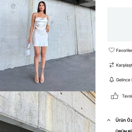
Favorile
Karşılaşt
Gelince
Tavsi
Ürün Öze
ÜRÜN Bİ