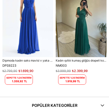
Dipmoda kadın saks mavisi v yaka simli tül abiye elbise DPS9223
Kadın ışıltılı kumaş göğüs drapeli kolsuz elbise DPNM003
DPS9223
NM003
₺2.799,90
₺1.699,90
₺3.999,99
₺2.399,99
SEPETTE %20 İNDİRİM
SEPETTE %20 İNDİRİM
1.359,92 TL
1.919,99 TL
POPÜLER KATEGORİLER