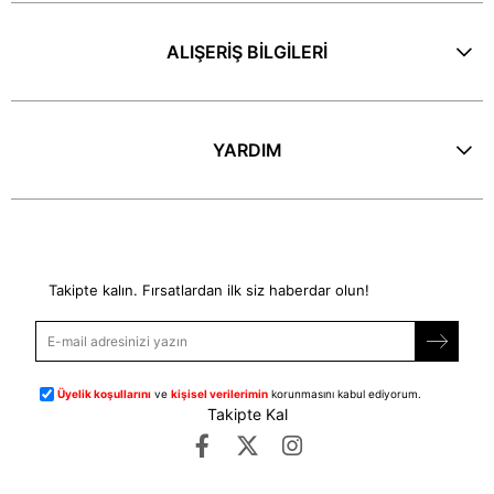
ALIŞERİŞ BİLGİLERİ
YARDIM
E-Bülten
Takipte kalın. Fırsatlardan ilk siz haberdar olun!
Üyelik koşullarını
ve
kişisel verilerimin
korunmasını kabul ediyorum.
Takipte Kal
©
dipmoda.com
- Tüm Hakları Saklıdır.