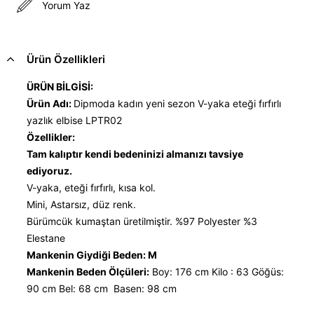
Yorum Yaz
Ürün Özellikleri
ÜRÜN BİLGİSİ:
Ürün Adı:
Dipmoda kadın yeni sezon V-yaka eteği fırfırlı
yazlık elbise LPTR02
Özellikler:
Tam kalıptır kendi bedeninizi almanızı tavsiye
ediyoruz.
V-yaka, eteği fırfırlı, kısa kol.
Mini, Astarsız, düz renk.
Bürümcük kumaştan üretilmiştir. %97 Polyester %3
Elestane
Mankenin Giydiği Beden: M
Mankenin Beden Ölçüleri:
Boy: 176 cm Kilo : 63 Göğüs:
90 cm Bel: 68 cm Basen: 98 cm