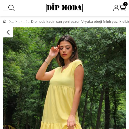
0
Dipmoda kadın sarı yeni sezon V-yaka eteği fırfırlı yazlık e