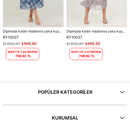
Dipmoda kadın madonna yaka kuşaklı desenli şifon elbise RY10037
Dipmoda kadın madonna yaka kuşaklı desenli şifon elbise RY10037
RY10037
RY10037
₺1.699,90
₺999,90
₺1.699,90
₺999,90
SEPETTE %20 İNDİRİM
SEPETTE %20 İNDİRİM
799,92 TL
799,92 TL
POPÜLER KATEGORİLER
KURUMSAL