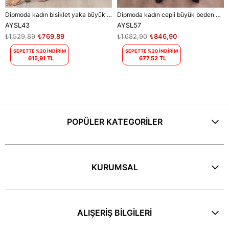
Dipmoda kadın bisiklet yaka büyük beden elbise DPAYSL43 - Mavi
Dipmoda kadın cepli büyük beden elbise DPAYSL57 - Mor
AYSL43
AYSL57
₺1.529,89
₺769,89
₺1.682,90
₺846,90
SEPETTE %20 İNDİRİM
SEPETTE %20 İNDİRİM
615,91 TL
677,52 TL
POPÜLER KATEGORİLER
KURUMSAL
ALIŞERİŞ BİLGİLERİ