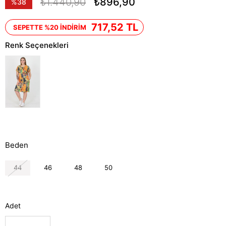
₺1.440,90
₺896,90
%
38
İndirim
717,52 TL
SEPETTE %20 İNDİRİM
Renk Seçenekleri
Beden
44
46
48
50
Adet