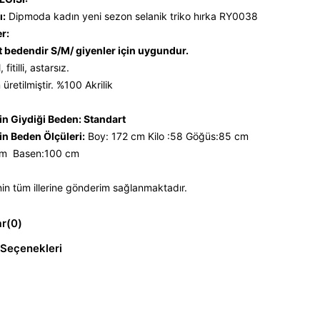
ı:
Dipmoda kadın yeni sezon selanik triko hırka RY0038
er:
t bedendir S/M/ giyenler için uygundur.
fitilli, astarsız.
üretilmiştir. %100 Akrilik
n Giydiği Beden: Standart
n Beden Ölçüleri:
Boy: 172 cm Kilo :58 Göğüs:85 cm
cm Basen:100 cm
nin tüm illerine gönderim sağlanmaktadır.
ar
(0)
Seçenekleri