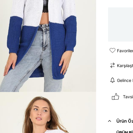
Favorile
Karşılaşt
Gelince
Tavsi
Ürün Öze
ÜRÜN Bİ