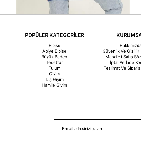
POPÜLER KATEGORİLER
KURUMS
Elbise
Hakkımızd
Abiye Elbise
Güvenlik Ve Gizlilik 
Büyük Beden
Mesafeli Satış Sö
Tesettür
İptal Ve İade Koş
Tulum
Teslimat Ve Sipariş 
Giyim
Dış Giyim
Hamile Giyim