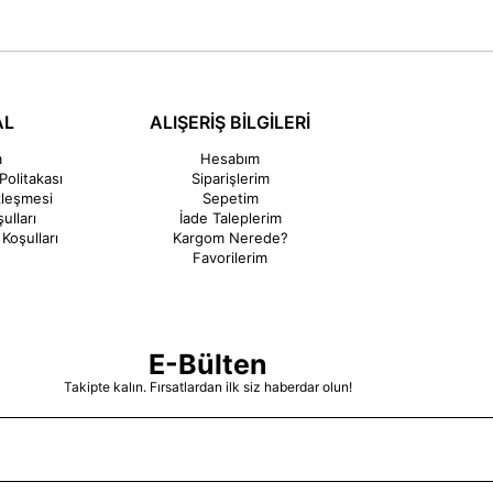
AL
ALIŞERİŞ BİLGİLERİ
a
Hesabım
Politakası
Siparişlerim
zleşmesi
Sepetim
ulları
İade Taleplerim
Koşulları
Kargom Nerede?
Favorilerim
E-Bülten
Takipte kalın. Fırsatlardan ilk siz haberdar olun!