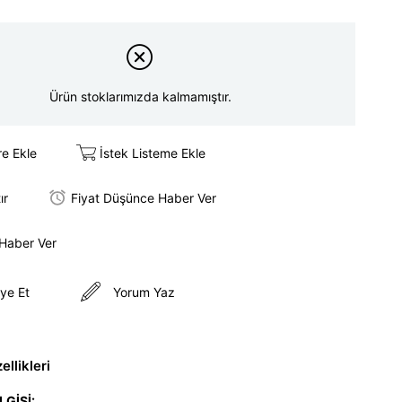
Ürün stoklarımızda kalmamıştır.
re Ekle
İstek Listeme Ekle
ır
Fiyat Düşünce Haber Ver
 Haber Ver
ye Et
Yorum Yaz
llikleri
LGİSİ: