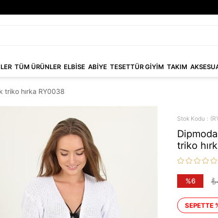
NLER
TÜM ÜRÜNLER
ELBİSE
ABİYE
TESETTÜR GİYİM
TAKIM
AKSESU
k triko hırka RY0038
Stok Kodu
(R
Dipmoda 
triko hı
₺
%
6
İndirim
SEPETTE 