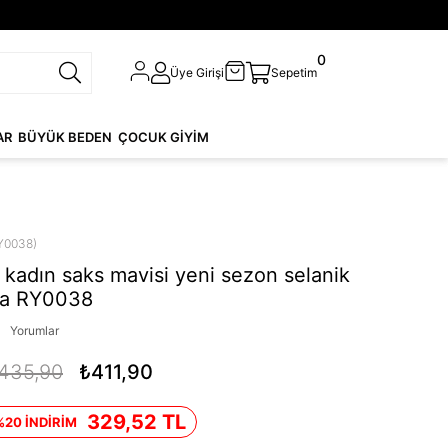
0
Üye Girişi
Sepetim
AR
BÜYÜK BEDEN
ÇOCUK GİYİM
Y0038)
kadın saks mavisi yeni sezon selanik
rka RY0038
Yorumlar
435,90
₺411,90
329,52 TL
%20 İNDİRİM