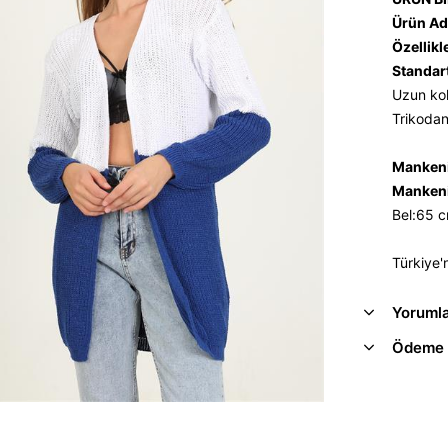
Ürün Ad
Özellikl
Standar
Uzun kol, 
Trikodan 
Mankeni
Mankeni
Bel:65 
Türkiye'
Yoruml
Ödeme 