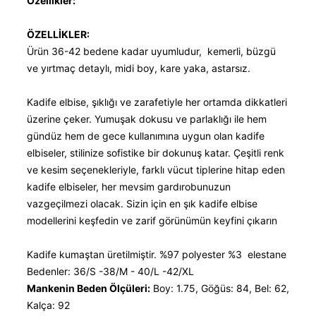
Özellikler:
ÖZELLİKLER:
Ürün 36-42 bedene kadar uyumludur, kemerli, büzgü
ve yırtmaç detaylı, midi boy, kare yaka, astarsız.
Kadife elbise, şıklığı ve zarafetiyle her ortamda dikkatleri
üzerine çeker. Yumuşak dokusu ve parlaklığı ile hem
gündüz hem de gece kullanımına uygun olan kadife
elbiseler, stilinize sofistike bir dokunuş katar. Çeşitli renk
ve kesim seçenekleriyle, farklı vücut tiplerine hitap eden
kadife elbiseler, her mevsim gardırobunuzun
vazgeçilmezi olacak. Sizin için en şık kadife elbise
modellerini keşfedin ve zarif görünümün keyfini çıkarın
Kadife kumaştan üretilmiştir. %97 polyester %3 elestane
Bedenler: 36/S -38/M - 40/L -42/XL
Mankenin Beden Ölçüleri:
Boy: 1.75, Göğüs: 84, Bel: 62,
Kalça: 92