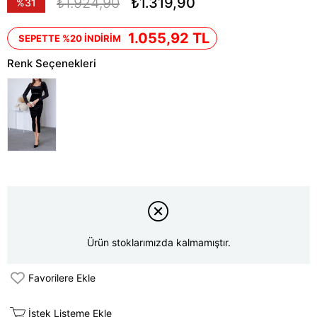
₺1.924,90
₺1.319,90
%
31
İndirim
1.055,92 TL
SEPETTE %20 İNDİRİM
Renk Seçenekleri
Ürün stoklarımızda kalmamıştır.
Favorilere Ekle
İstek Listeme Ekle