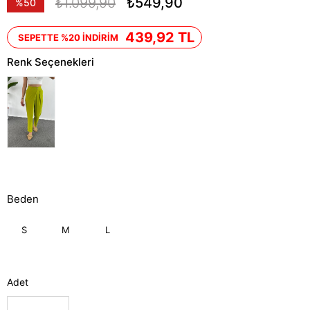
₺1.099,90
₺549,90
%
50
İndirim
439,92 TL
SEPETTE %20 İNDİRİM
Renk Seçenekleri
Beden
S
M
L
Adet