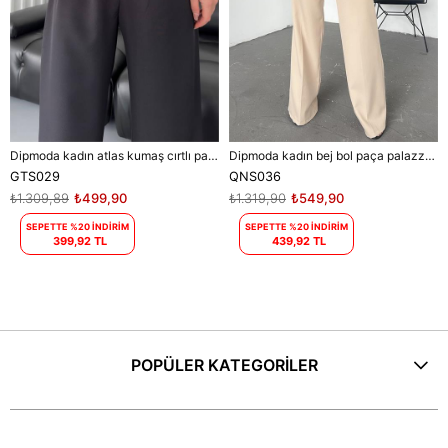
Dipmoda kadın atlas kumaş cırtlı palazzo pantolon DPGTS029 - Siyah
Dipmoda kadın bej bol paça palazzo kumaş pantolon DPQNS036
GTS029
QNS036
₺1.309,89
₺499,90
₺1.319,90
₺549,90
SEPETTE %20 İNDİRİM
SEPETTE %20 İNDİRİM
399,92 TL
439,92 TL
POPÜLER KATEGORİLER