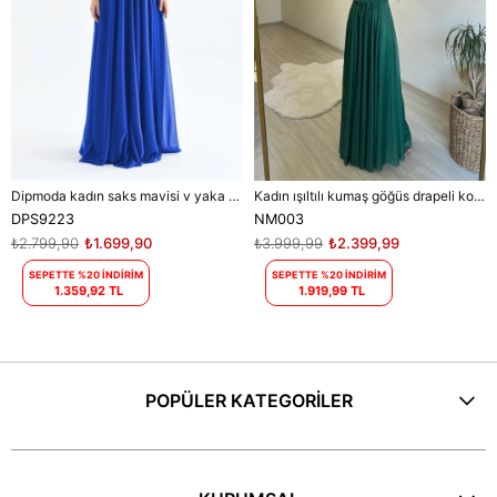
Dipmoda kadın saks mavisi v yaka simli tül abiye elbise DPS9223
Kadın ışıltılı kumaş göğüs drapeli kolsuz elbise DPNM003
DPS9223
NM003
₺2.799,90
₺1.699,90
₺3.999,99
₺2.399,99
SEPETTE %20 İNDİRİM
SEPETTE %20 İNDİRİM
1.359,92 TL
1.919,99 TL
POPÜLER KATEGORİLER