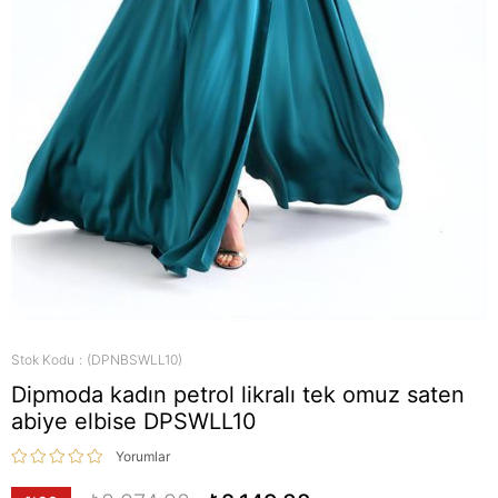
Stok Kodu
(DPNBSWLL10)
Dipmoda kadın petrol likralı tek omuz saten
abiye elbise DPSWLL10
Yorumlar