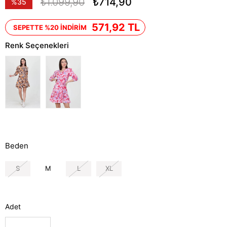
₺1.099,90
₺714,90
%
35
İndirim
571,92 TL
SEPETTE %20 İNDİRİM
Renk Seçenekleri
Beden
S
M
L
XL
Adet