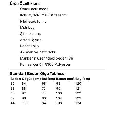
Ürün Özellikleri:
Omzu açık model
Kolsuz, dökümlü üst tasarım
Pileli etek formu
Midi boy
Şifon kumaş
Astarlı iç yapı
Rahat kalıp
Akışkan ve hafif doku
Mankenin üzerindeki beden: 36
Kumaş içeriği: %100 Polyester
Standart Beden Ölçü Tablosu:
Beden
Göğüs (cm)
Bel (cm)
Basen (cm)
Boy (cm)
36
84
68
92
120
38
88
72
96
121
40
92
76
100
122
42
96
80
104
123
44
100
84
108
124