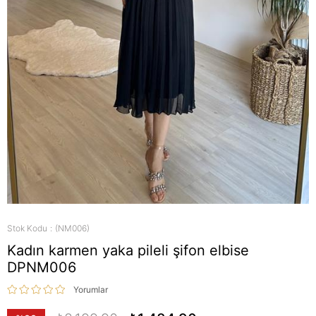
Stok Kodu
(NM006)
Kadın karmen yaka pileli şifon elbise
DPNM006
Yorumlar