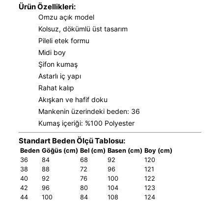
Ürün Özellikleri:
Omzu açık model
Kolsuz, dökümlü üst tasarım
Pileli etek formu
Midi boy
Şifon kumaş
Astarlı iç yapı
Rahat kalıp
Akışkan ve hafif doku
Mankenin üzerindeki beden: 36
Kumaş içeriği: %100 Polyester
Standart Beden Ölçü Tablosu:
Beden
Göğüs (cm)
Bel (cm)
Basen (cm)
Boy (cm)
36
84
68
92
120
38
88
72
96
121
40
92
76
100
122
42
96
80
104
123
44
100
84
108
124