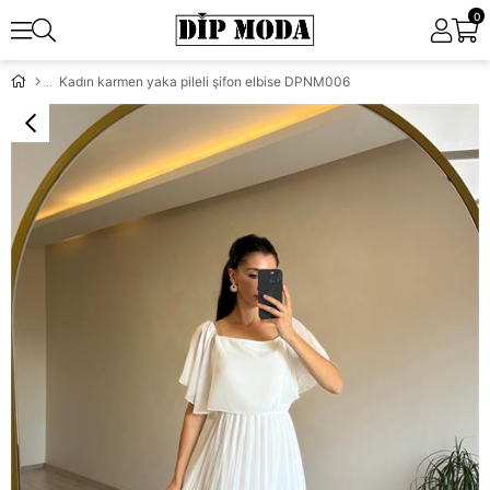
0
Kadın karmen yaka pileli şifon elbise DPNM006