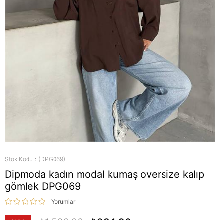
Stok Kodu
(DPG069)
Dipmoda kadın modal kumaş oversize kalıp
gömlek DPG069
Yorumlar