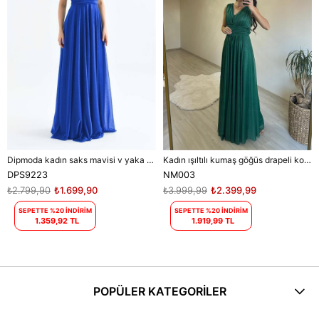
Dipmoda kadın saks mavisi v yaka simli tül abiye elbise DPS9223
Kadın ışıltılı kumaş göğüs drapeli kolsuz elbise DPNM003
DPS9223
NM003
₺2.799,90
₺1.699,90
₺3.999,99
₺2.399,99
SEPETTE %20 İNDİRİM
SEPETTE %20 İNDİRİM
1.359,92 TL
1.919,99 TL
POPÜLER KATEGORİLER