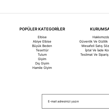
POPÜLER KATEGORİLER
KURUMS
Elbise
Hakkımızd
Abiye Elbise
Güvenlik Ve Gizlilik 
Büyük Beden
Mesafeli Satış Sö
Tesettür
İptal Ve İade Koş
Tulum
Teslimat Ve Sipariş 
Giyim
Dış Giyim
Hamile Giyim