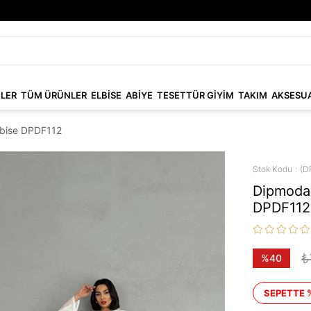
NLER
TÜM ÜRÜNLER
ELBİSE
ABİYE
TESETTÜR GİYİM
TAKIM
AKSESU
elbise DPDF112
Stok Kodu
(D
Dipmoda 
DPDF112
₺
%
40
İndirim
SEPETTE 