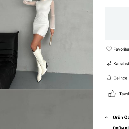
Favorile
Karşılaşt
Gelince
Tavsi
Ürün Öze
ÜRÜN Bİ