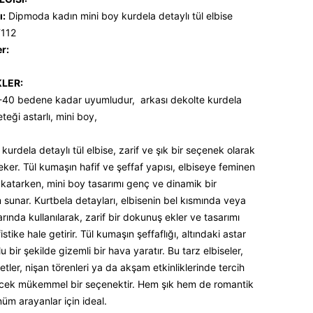
ı:
Dipmoda kadın mini boy kurdela detaylı tül elbise
112
er:
KLER:
-40 bedene kadar uyumludur, arkası dekolte kurdela
eteği astarlı, mini boy,
kurdela detaylı tül elbise, zarif ve şık bir seçenek olarak
eker. Tül kumaşın hafif ve şeffaf yapısı, elbiseye feminen
 katarken, mini boy tasarımı genç ve dinamik bir
sunar. Kurtbela detayları, elbisenin bel kısmında veya
arında kullanılarak, zarif bir dokunuş ekler ve tasarımı
stike hale getirir. Tül kumaşın şeffaflığı, altındaki astar
u bir şekilde gizemli bir hava yaratır. Bu tarz elbiseler,
etler, nişan törenleri ya da akşam etkinliklerinde tercih
ecek mükemmel bir seçenektir. Hem şık hem de romantik
nüm arayanlar için ideal.