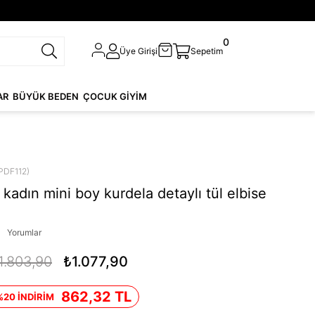
0
Üye Girişi
Sepetim
AR
BÜYÜK BEDEN
ÇOCUK GİYİM
PDF112)
kadın mini boy kurdela detaylı tül elbise
Yorumlar
1.803,90
₺1.077,90
862,32 TL
%20 İNDİRİM