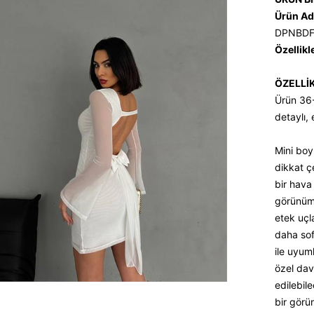
Ürün Ad
DPNBDF
Özellikl
ÖZELLİ
Ürün 36
detaylı, 
Mini boy 
dikkat ç
bir hava
görünüm 
etek uçl
daha sofi
ile uyuml
özel dav
edilebil
bir görü