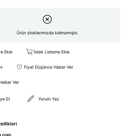
Ürün stoklarımızda kalmamıştır.
re Ekle
İstek Listeme Ekle
ır
Fiyat Düşünce Haber Ver
 Haber Ver
ye Et
Yorum Yaz
llikleri
LGİSİ: