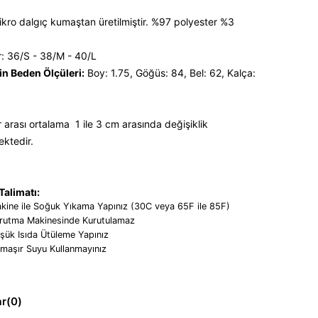
kro dalgıç kumaştan üretilmiştir. %97 polyester %3
: 36/S - 38/M - 40/L
n Beden Ölçüleri:
Boy: 1.75, Göğüs: 84, Bel: 62, Kalça:
 arası ortalama 1 ile 3 cm arasında değişiklik
ektedir.
alimatı:
kine ile Soğuk Yıkama Yapınız (30C veya 65F ile 85F)
rutma Makinesinde Kurutulamaz
şük Isıda Ütüleme Yapınız
maşır Suyu Kullanmayınız
ar
(0)