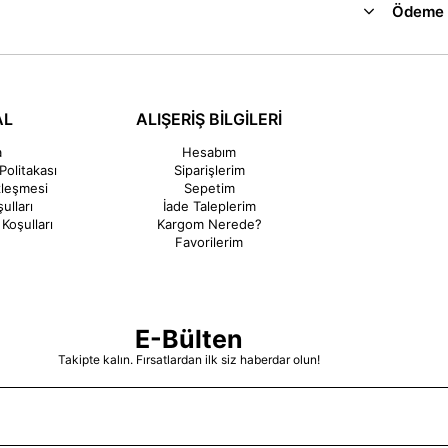
Ödeme 
AL
ALIŞERİŞ BİLGİLERİ
a
Hesabım
Politakası
Siparişlerim
zleşmesi
Sepetim
ulları
İade Taleplerim
Koşulları
Kargom Nerede?
Favorilerim
E-Bülten
Takipte kalın. Fırsatlardan ilk siz haberdar olun!