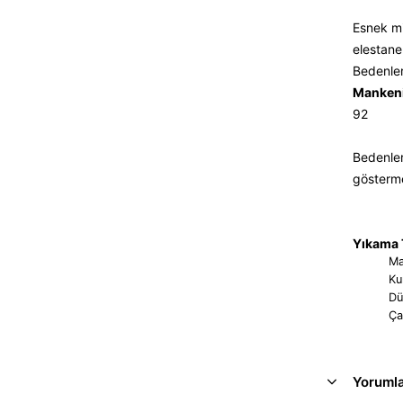
Esnek mi
elestane
Bedenler
Mankeni
92
Bedenler
gösterm
Yıkama T
Ma
Ku
Dü
Ça
Yoruml