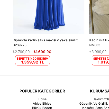
Dipmoda kadın saks mavisi v yaka simli tül abiye elbise DPS9223
DPS9223
NM003
₺2.799,90
₺1.699,90
₺3.999,99
SEPETTE %20 İNDİRİM
SEPETTE %
1.359,92 TL
1.919
POPÜLER KATEGORİLER
KURUMS
Elbise
Hakkımızd
Abiye Elbise
Güvenlik Ve Gizlilik 
Büyük Beden
Mesafeli Satış Sö