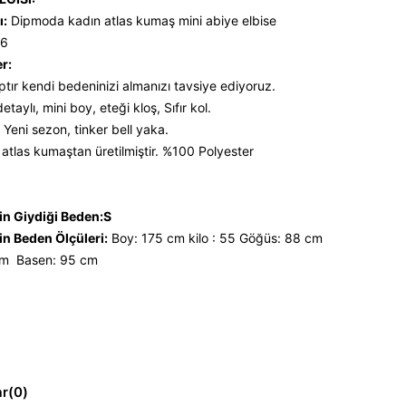
ı:
Dipmoda kadın atlas kumaş mini abiye elbise
6
er:
ptır kendi bedeninizi almanızı tavsiye ediyoruz.
aylı, mini boy, eteği kloş, Sıfır kol.
 Yeni sezon, tinker bell yaka.
tlas kumaştan üretilmiştir. %100 Polyester
n Giydiği Beden:S
n Beden Ölçüleri:
Boy: 175 cm kilo : 55 Göğüs: 88 cm
cm Basen: 95 cm
ar
(0)