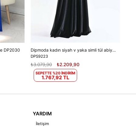
ise DP2030
Dipmoda kadın siyah v yaka simli tül abiye elbise DPS9223
DPS9223
₺3.079,90
₺2.209,90
SEPETTE %20 İNDİRİM
1.767,92 TL
YARDIM
İletişim