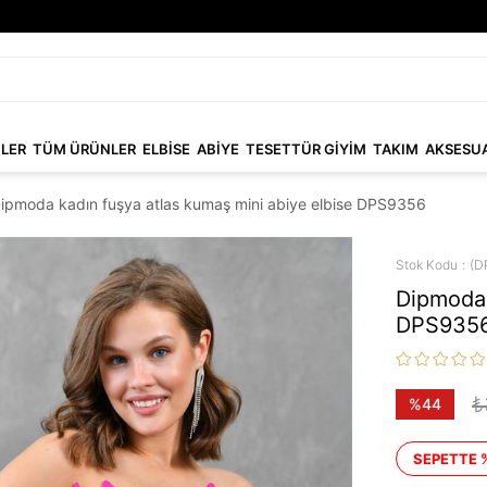
NLER
TÜM ÜRÜNLER
ELBİSE
ABİYE
TESETTÜR GİYİM
TAKIM
AKSESU
ipmoda kadın fuşya atlas kumaş mini abiye elbise DPS9356
Stok Kodu
(D
Dipmoda 
DPS935
₺
%
44
İndirim
SEPETTE 