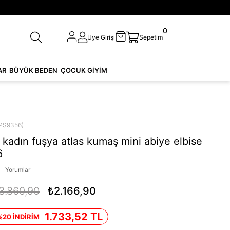
0
Üye Girişi
Sepetim
AR
BÜYÜK BEDEN
ÇOCUK GİYİM
PS9356)
kadın fuşya atlas kumaş mini abiye elbise
6
Yorumlar
3.860,90
₺2.166,90
1.733,52 TL
%20 İNDİRİM