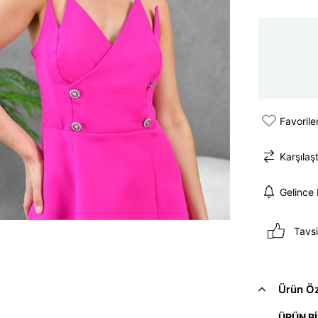
Favorile
Karşılaşt
Gelince
Tavsi
Ürün Öze
ÜRÜN Bİ