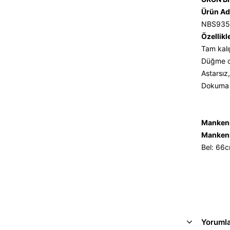
Ürün Ad
NBS935
Özellikl
Tam kalı
Düğme det
Astarsız,
Dokuma a
Mankeni
Mankeni
Bel: 66
Yoruml