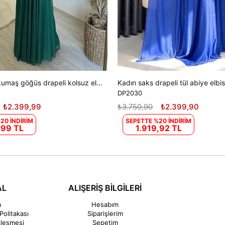
Kadın ışıltılı kumaş göğüs drapeli kolsuz elbise DPNM003
Kadın saks drapeli tül abiye elb
DP2030
₺2.399,99
₺3.750,90
₺2.399,90
20 İNDİRİM
SEPETTE %20 İNDİRİM
,99 TL
1.919,92 TL
AL
ALIŞERİŞ BİLGİLERİ
a
Hesabım
Politakası
Siparişlerim
zleşmesi
Sepetim