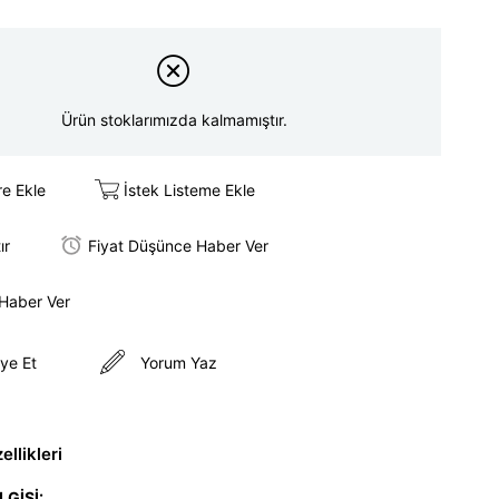
Ürün stoklarımızda kalmamıştır.
re Ekle
İstek Listeme Ekle
ır
Fiyat Düşünce Haber Ver
 Haber Ver
ye Et
Yorum Yaz
llikleri
LGİSİ: