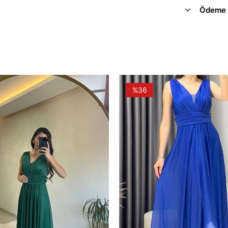
Ödeme 
%36