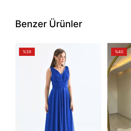
Benzer Ürünler
%39
%40