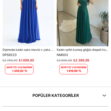
Dipmoda kadın saks mavisi v yaka simli tül abiye elbise DPS9223
Kadın ışıltılı kumaş göğüs drapeli kolsuz elbise DPNM003
DPS9223
NM003
₺2.799,90
₺1.699,90
₺3.999,99
₺2.399,99
SEPETTE %20 İNDİRİM
SEPETTE %20 İNDİRİM
1.359,92 TL
1.919,99 TL
POPÜLER KATEGORİLER