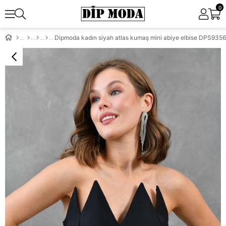
0
Dipmoda kadın siyah atlas kumaş mini abiye elbise DPS9356