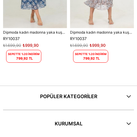
Dipmoda kadın madonna yaka kuşaklı desenli şifon elbise RY10037
Dipmoda kadın madonna yaka kuşaklı desenli şifon elbise RY10037
RY10037
RY10037
₺1.699,90
₺999,90
₺1.699,90
₺999,90
SEPETTE %20 İNDİRİM
SEPETTE %20 İNDİRİM
799,92 TL
799,92 TL
POPÜLER KATEGORİLER
KURUMSAL