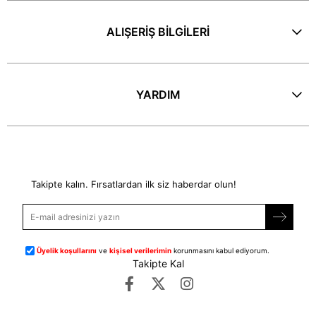
ALIŞERİŞ BİLGİLERİ
YARDIM
E-Bülten
Takipte kalın. Fırsatlardan ilk siz haberdar olun!
Üyelik koşullarını
ve
kişisel verilerimin
korunmasını kabul ediyorum.
Takipte Kal
©
dipmoda.com
- Tüm Hakları Saklıdır.