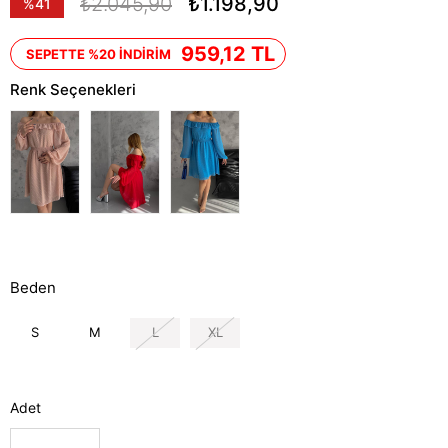
₺2.045,90
₺1.198,90
%
41
İndirim
959,12 TL
SEPETTE %20 İNDİRİM
Renk Seçenekleri
Beden
S
M
L
XL
Adet