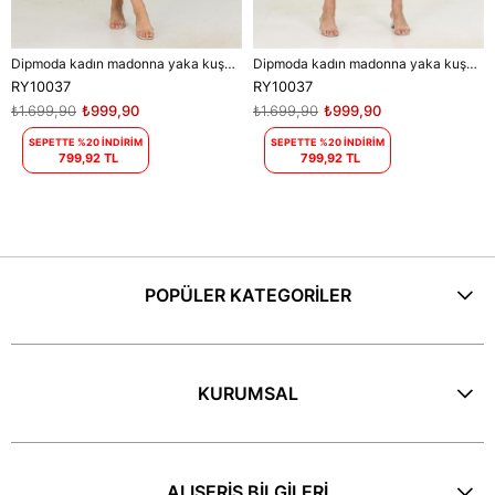
Dipmoda kadın madonna yaka kuşaklı desenli şifon elbise RY10037
Dipmoda kadın madonna yaka kuşaklı desenli şifon elbise RY10037
RY10037
RY10037
₺1.699,90
₺999,90
₺1.699,90
₺999,90
SEPETTE %20 İNDİRİM
SEPETTE %20 İNDİRİM
799,92 TL
799,92 TL
POPÜLER KATEGORİLER
KURUMSAL
ALIŞERİŞ BİLGİLERİ