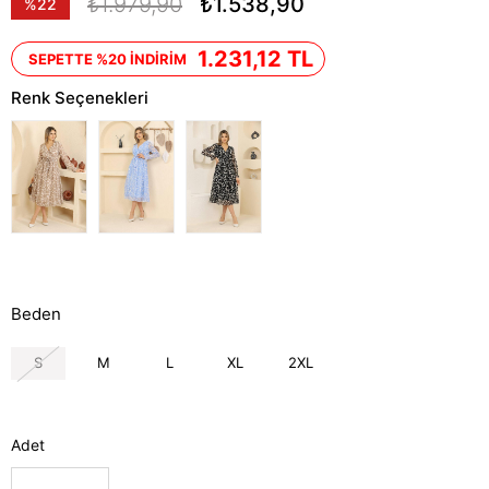
₺1.979,90
₺1.538,90
%
22
İndirim
1.231,12 TL
SEPETTE %20 İNDİRİM
Renk Seçenekleri
Beden
S
M
L
XL
2XL
Adet