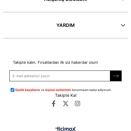
YARDIM
E-Bülten
Takipte kalın. Fırsatlardan ilk siz haberdar olun!
Üyelik koşullarını
ve
kişisel verilerimin
korunmasını kabul ediyorum.
Takipte Kal
©
dipmoda.com
- Tüm Hakları Saklıdır.