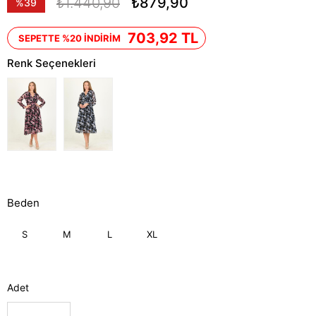
₺1.440,90
₺879,90
%
39
İndirim
703,92 TL
SEPETTE %20 İNDİRİM
Renk Seçenekleri
Beden
S
M
L
XL
Adet