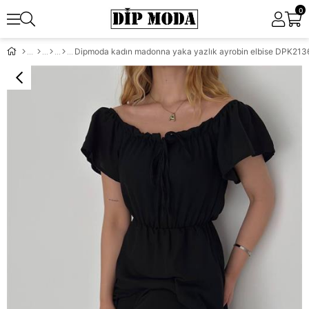
0
Dipmoda kadın madonna yaka yazlık ayrobin elbise DPK213