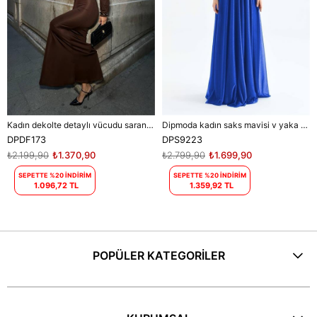
Kadın dekolte detaylı vücudu saran maxi elbise DPDF173
Dipmoda kadın saks mavisi v yaka simli tül abiye elbise DPS9223
DPDF173
DPS9223
₺2.199,90
₺1.370,90
₺2.799,90
₺1.699,90
SEPETTE %20 İNDİRİM
SEPETTE %20 İNDİRİM
1.096,72 TL
1.359,92 TL
POPÜLER KATEGORİLER