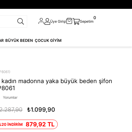
0
Üye Girişi
Sepetim
AR
BÜYÜK BEDEN
ÇOCUK GİYİM
P8061)
 kadın madonna yaka büyük beden şifon
P8061
Yorumlar
2.287,90
₺1.099,90
879,92 TL
%20 İNDİRİM