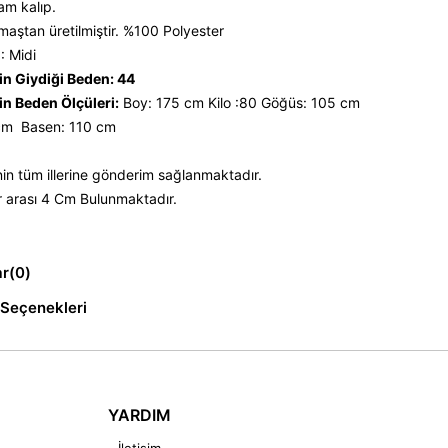
tam kalıp.
maştan üretilmiştir. %100 Polyester
: Midi
n Giydiği Beden: 44
n Beden Ölçüleri:
Boy: 175 cm Kilo :80 Göğüs: 105 cm
 cm Basen: 110 cm
nin tüm illerine gönderim sağlanmaktadır.
 arası 4 Cm Bulunmaktadır.
ar
(0)
Seçenekleri
YARDIM