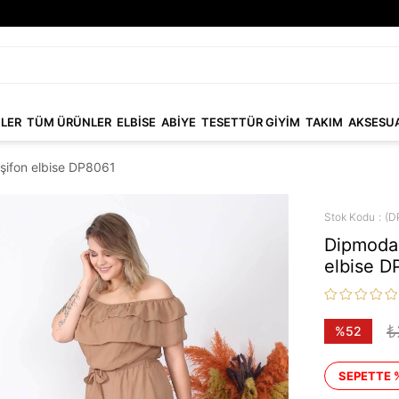
NLER
TÜM ÜRÜNLER
ELBİSE
ABİYE
TESETTÜR GİYİM
TAKIM
AKSESU
ifon elbise DP8061
Stok Kodu
(D
Dipmoda
elbise D
₺
%
52
İndirim
SEPETTE 