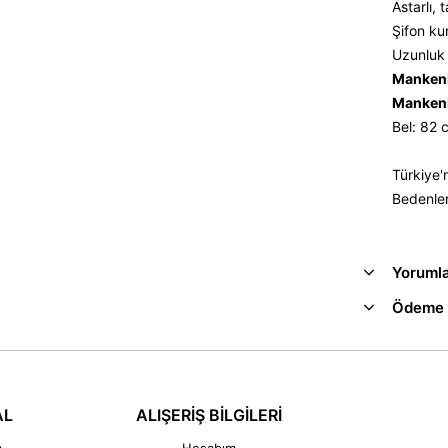
Astarlı, 
Şifon ku
Uzunluk 
Mankeni
Mankeni
Bel: 82
Türkiye'
Bedenler
Yoruml
Ödeme 
AL
ALIŞERİŞ BİLGİLERİ