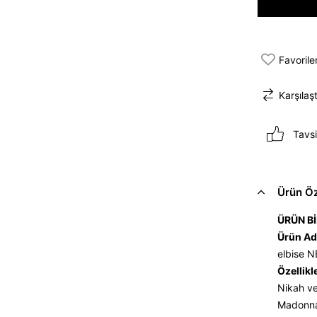
Favorile
Karşılaşt
Tavsi
Ürün Öze
ÜRÜN Bİ
Ürün Ad
elbise 
Özellikl
Nikah ve
Madonna