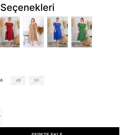
Seçenekleri
46
48
50