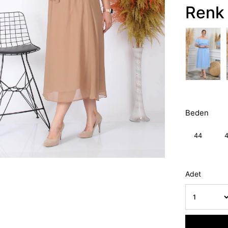
Renk 
Beden
44
Adet