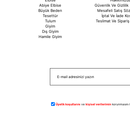
Elbise
Hakkımızd
Abiye Elbise
Güvenlik Ve Gizlilik 
Büyük Beden
Mesafeli Satış Sö
Tesettür
İptal Ve İade Koş
Tulum
Teslimat Ve Sipariş 
Giyim
Dış Giyim
Hamile Giyim
Üyelik koşullarını
ve
kişisel verilerimin
korunmasını 