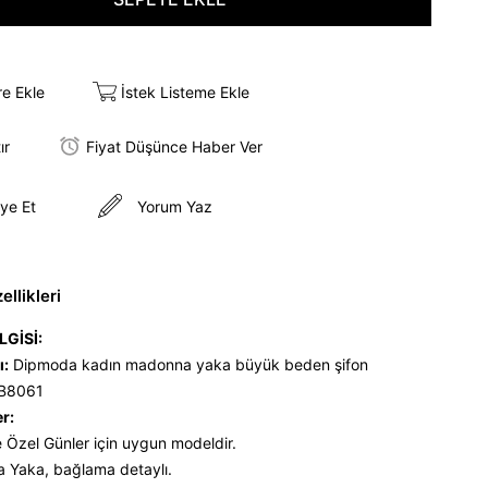
re Ekle
İstek Listeme Ekle
ır
Fiyat Düşünce Haber Ver
ye Et
Yorum Yaz
llikleri
LGİSİ:
ı:
Dipmoda kadın madonna yaka büyük beden şifon
NB8061
er:
 Özel Günler için uygun modeldir.
 Yaka, bağlama detaylı.