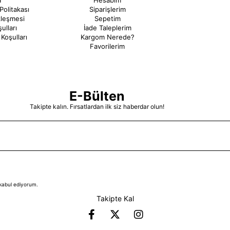
a
Hesabım
Politakası
Siparişlerim
zleşmesi
Sepetim
ulları
İade Taleplerim
Koşulları
Kargom Nerede?
Favorilerim
E-Bülten
Takipte kalın. Fırsatlardan ilk siz haberdar olun!
kabul ediyorum.
Takipte Kal