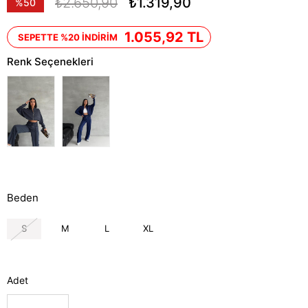
₺2.650,90
₺1.319,90
%
50
İndirim
1.055,92 TL
SEPETTE %20 İNDİRİM
Renk Seçenekleri
Beden
S
M
L
XL
Adet