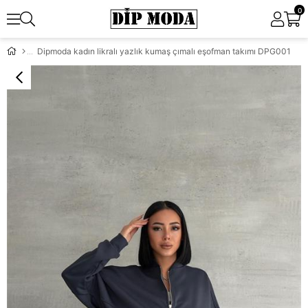
0
Dipmoda kadın likralı yazlık kumaş çımalı eşofman takımı DPG001