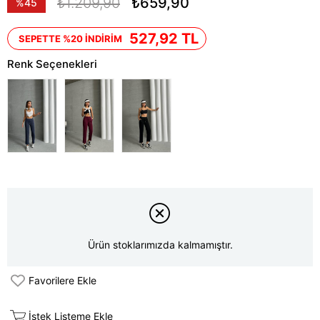
₺1.209,90
₺659,90
%
45
İndirim
527,92 TL
SEPETTE %20 İNDİRİM
Renk Seçenekleri
Ürün stoklarımızda kalmamıştır.
Favorilere Ekle
İstek Listeme Ekle