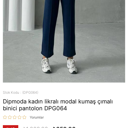
Stok Kodu
(DPG064)
Dipmoda kadın likralı modal kumaş çımalı
binici pantolon DPG064
Yorumlar