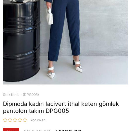
Stok Kodu
(DPG005)
Dipmoda kadın lacivert ithal keten gömlek
pantolon takım DPG005
Yorumlar