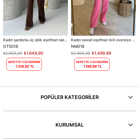
Kadın şardonlu üç iplik eşofman takımı DPGTS018 - Kahverengi
Kadın sweat eşofman ikili oversize takım DPNM018
GTS018
NM018
₺2.859,90
₺1.649,90
₺2.499,99
₺1.499,99
SEPETTE %20 İNDİRİM
SEPETTE %20 İNDİRİM
1.319,92 TL
1.199,99 TL
POPÜLER KATEGORİLER
KURUMSAL