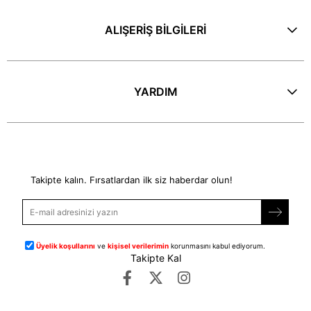
ALIŞERİŞ BİLGİLERİ
YARDIM
E-Bülten
Takipte kalın. Fırsatlardan ilk siz haberdar olun!
Üyelik koşullarını
ve
kişisel verilerimin
korunmasını kabul ediyorum.
Takipte Kal
©
dipmoda.com
- Tüm Hakları Saklıdır.