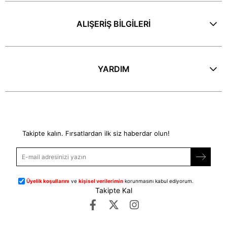
ALIŞERİŞ BİLGİLERİ
YARDIM
E-Bülten
Takipte kalın. Fırsatlardan ilk siz haberdar olun!
Üyelik koşullarını
ve
kişisel verilerimin
korunmasını kabul ediyorum.
Takipte Kal
©
dipmoda.com
- Tüm Hakları Saklıdır.