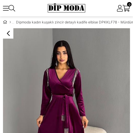
0
Dipmoda kadın kuşaklı zincir detaylı kadife elbise DPKKLF78 - Mürdü