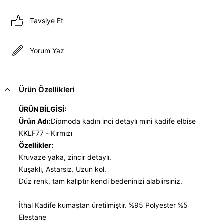
Tavsiye Et
Yorum Yaz
Ürün Özellikleri
ÜRÜN BİLGİSİ:
Ürün Adı:
Dipmoda kadın inci detaylı mini kadife elbise
KKLF77 - Kırmızı
Özellikler:
Kruvaze yaka, zincir detaylı.
Kuşaklı, Astarsız. Uzun kol.
Düz renk, tam kalıptır kendi bedeninizi alabiirsiniz.
İthal Kadife kumaştan üretilmiştir. %95 Polyester %5
Elestane