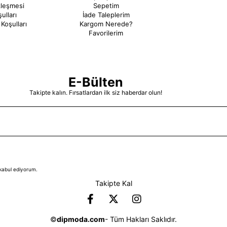
zleşmesi
Sepetim
ulları
İade Taleplerim
Koşulları
Kargom Nerede?
Favorilerim
E-Bülten
Takipte kalın. Fırsatlardan ilk siz haberdar olun!
kabul ediyorum.
Takipte Kal
©
dipmoda.com
- Tüm Hakları Saklıdır.