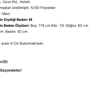
, Uzun Kol, Astarlı.
maştan üretilmiştir. %100 Polyester
: Maxi
n Giydiği Beden: M
n Beden Ölçüleri:
Boy: 174 cm Kilo : 55 Göğüs: 85 cm
 cm Basen: 92 cm
 arası 4 Cm Bulunmaktadır.
ar
(0)
Seçenekleri