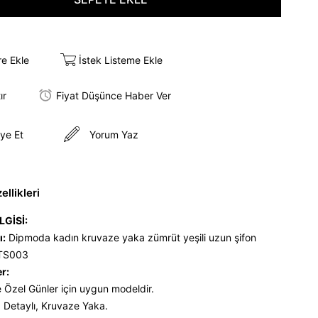
re Ekle
İstek Listeme Ekle
ır
Fiyat Düşünce Haber Ver
ye Et
Yorum Yaz
llikleri
LGİSİ:
ı:
Dipmoda kadın kruvaze yaka zümrüt yeşili uzun şifon
KTS003
er:
 Özel Günler için uygun modeldir.
 Detaylı, Kruvaze Yaka.