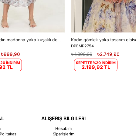
Dipmoda kadın madonna yaka kuşaklı desenli şifon elbise RY10037
DPEMP2754
₺999,90
₺4.399,90
₺2.749,90
20 İNDİRİM
SEPETTE %20 İNDİRİM
92 TL
2.199,92 TL
AL
ALIŞERİŞ BİLGİLERİ
a
Hesabım
Politakası
Siparişlerim