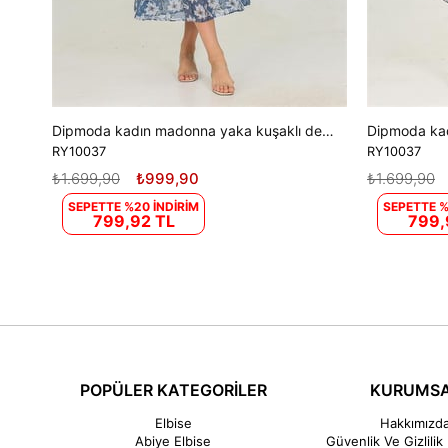
Dipmoda kadın madonna yaka kuşaklı desenli şifon elbise RY10037
RY10037
RY10037
₺1.699,90
₺999,90
₺1.699,90
SEPETTE %20 İNDİRİM
SEPETTE %
799,92 TL
799,
POPÜLER KATEGORİLER
KURUMS
Elbise
Hakkımızd
Abiye Elbise
Güvenlik Ve Gizlilik 