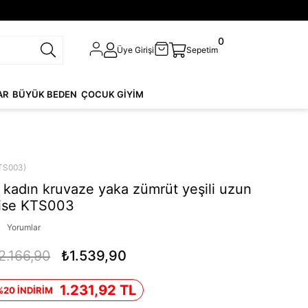
0
Üye Girişi
Sepetim
AR
BÜYÜK BEDEN
ÇOCUK GİYİM
TS003)
kadın kruvaze yaka zümrüt yeşili uzun
bise KTS003
Yorumlar
2.166,90
₺1.539,90
1.231,92 TL
%20 İNDİRİM