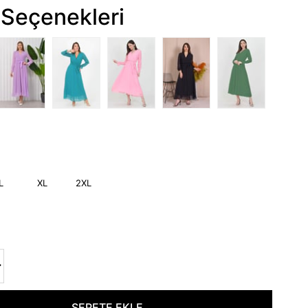
Seçenekleri
L
XL
2XL