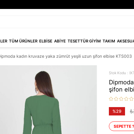
NLER
TÜM ÜRÜNLER
ELBİSE
ABİYE
TESETTÜR GİYİM
TAKIM
AKSESU
ipmoda kadın kruvaze yaka zümrüt yeşili uzun şifon elbise KTS003
Stok Kodu
(K
Dipmoda 
şifon el
₺
%
29
İndirim
SEPETTE 