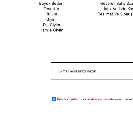
Büyük Beden
Mesafeli Satış Sö
Tesettür
İptal Ve İade Koş
Tulum
Teslimat Ve Sipariş 
Giyim
Dış Giyim
Hamile Giyim
Üyelik koşullarını
ve
kişisel verilerimin
korunmasını 