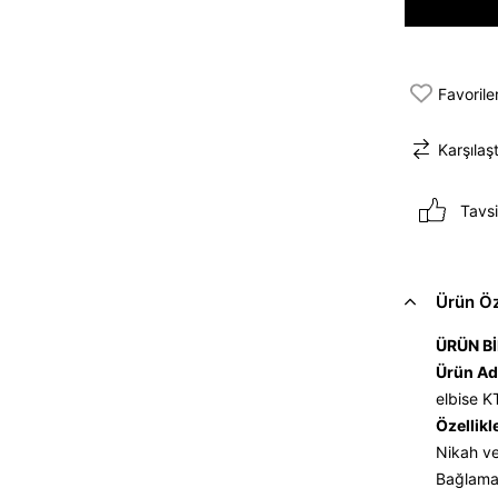
Favorile
Karşılaşt
Tavsi
Ürün Öze
ÜRÜN Bİ
Ürün Ad
elbise 
Özellikl
Nikah ve
Bağlama