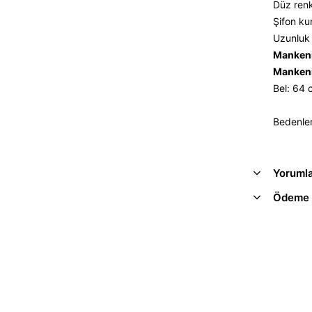
Düz renk
Şifon ku
Uzunluk 
Mankeni
Mankeni
Bel: 64
Bedenler
Yoruml
Ödeme 