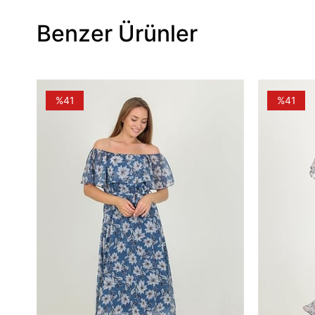
Benzer Ürünler
%41
%41