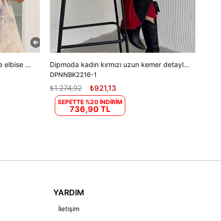
Kadın gömlek yaka tasarım elbise elbise DPEMP2754
Dipmoda kadın kırmızı uzun kemer detaylı elbise DPK2216
DPNNBK2216-1
₺1.274,92
₺921,13
SEPETTE %20 İNDİRİM
736,90 TL
YARDIM
İletişim