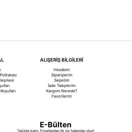
AL
ALIŞERİŞ BİLGİLERİ
a
Hesabım
Politakası
Siparişlerim
zleşmesi
Sepetim
ulları
İade Taleplerim
Koşulları
Kargom Nerede?
Favorilerim
E-Bülten
Takipte kalın. Fırsatlardan ilk siz haberdar olun!