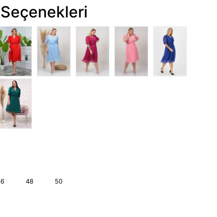
Seçenekleri
46
48
50