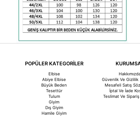
POPÜLER KATEGORİLER
KURUMS
Elbise
Hakkımızd
Abiye Elbise
Güvenlik Ve Gizlilik 
Büyük Beden
Mesafeli Satış Sö
Tesettür
İptal Ve İade Koş
Tulum
Teslimat Ve Sipariş 
Giyim
Dış Giyim
Hamile Giyim