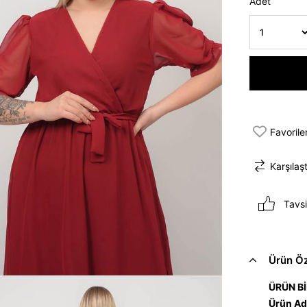
Adet
Favorile
Karşılaşt
Tavsi
Ürün Öze
ÜRÜN Bİ
Ürün Ad