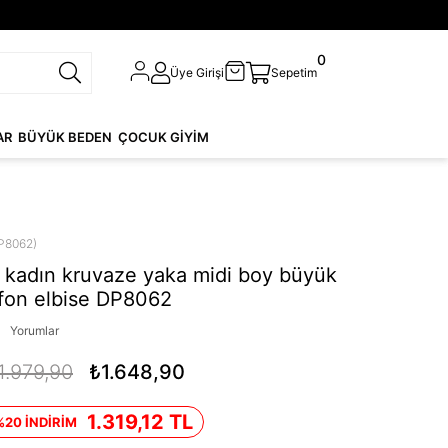
0
Üye Girişi
Sepetim
AR
BÜYÜK BEDEN
ÇOCUK GİYİM
P8062)
kadın kruvaze yaka midi boy büyük
fon elbise DP8062
Yorumlar
1.979,90
₺1.648,90
1.319,12 TL
%20 İNDİRİM