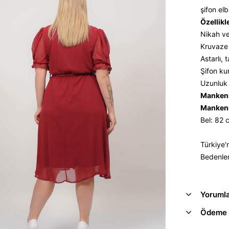
şifon el
Özellikl
Nikah ve
Kruvaze 
Astarlı, 
Şifon ku
Uzunluk 
Mankeni
Mankeni
Bel: 82
Türkiye'
Bedenler
Yoruml
Ödeme 