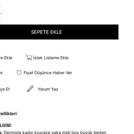
re Ekle
İstek Listeme Ekle
ır
Fiyat Düşünce Haber Ver
ye Et
Yorum Yaz
llikleri
LGİSİ:
ı:
Dipmoda kadın kruvaze yaka midi boy büyük beden