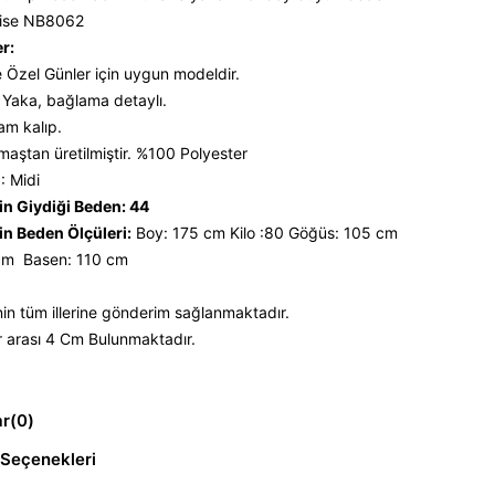
bise NB8062
er:
 Özel Günler için uygun modeldir.
Yaka, bağlama detaylı.
tam kalıp.
maştan üretilmiştir. %100 Polyester
: Midi
n Giydiği Beden: 44
n Beden Ölçüleri:
Boy: 175 cm Kilo :80 Göğüs: 105 cm
 cm Basen: 110 cm
nin tüm illerine gönderim sağlanmaktadır.
 arası 4 Cm Bulunmaktadır.
ar
(0)
Seçenekleri