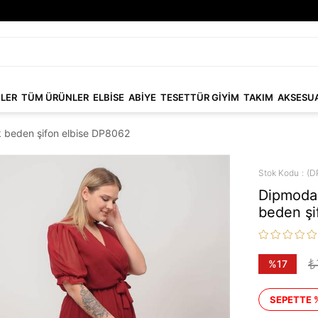
NLER
TÜM ÜRÜNLER
ELBİSE
ABİYE
TESETTÜR GİYİM
TAKIM
AKSESU
 beden şifon elbise DP8062
Stok Kodu
(D
Dipmoda 
beden şi
₺
%
17
İndirim
SEPETTE 