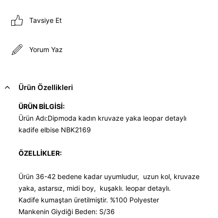
Tavsiye Et
Yorum Yaz
Ürün Özellikleri
ÜRÜN BİLGİSİ:
Ürün Adı:Dipmoda kadın kruvaze yaka leopar detaylı
kadife elbise NBK2169
ÖZELLİKLER:
Ürün 36-42 bedene kadar uyumludur, uzun kol, kruvaze
yaka, astarsız, midi boy, kuşaklı. leopar detaylı.
Kadife kumaştan üretilmiştir. %100 Polyester
Mankenin Giydiği Beden: S/36