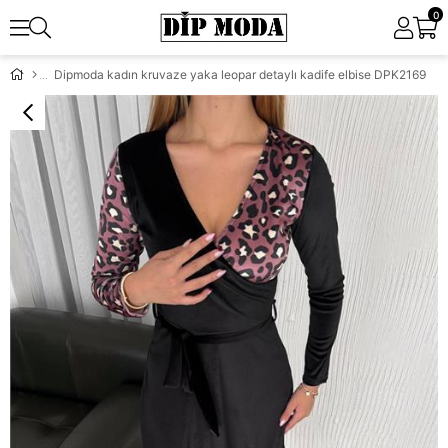
0
Dipmoda kadın kruvaze yaka leopar detaylı kadife elbise DPK2169