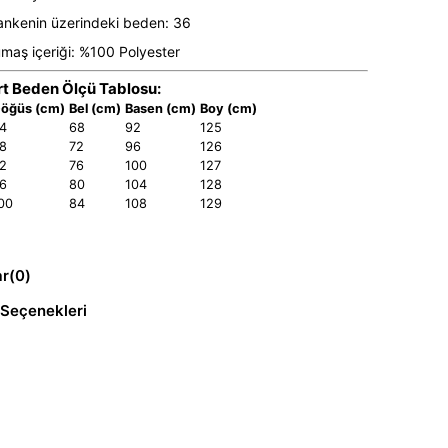
nkenin üzerindeki beden: 36
maş içeriği: %100 Polyester
t Beden Ölçü Tablosu:
öğüs (cm)
Bel (cm)
Basen (cm)
Boy (cm)
4
68
92
125
8
72
96
126
2
76
100
127
6
80
104
128
00
84
108
129
ar
(0)
Seçenekleri