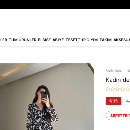
NLER
TÜM ÜRÜNLER
ELBİSE
ABİYE
TESETTÜR GİYİM
TAKIM
AKSESU
Stok Kodu
(N
Kadın de
₺
%
35
İndirim
SEPETTE 