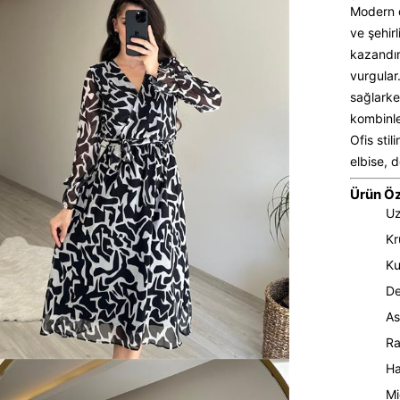
Modern d
ve şehirl
kazandır
vurgular
sağlarke
kombinler
Ofis sti
elbise, 
Ürün Öze
Uz
Kr
Ku
De
As
Ra
Ha
Mi