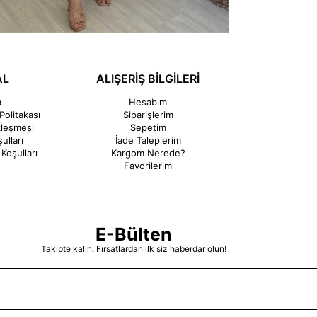
AL
ALIŞERİŞ BİLGİLERİ
a
Hesabım
Politakası
Siparişlerim
zleşmesi
Sepetim
ulları
İade Taleplerim
Koşulları
Kargom Nerede?
Favorilerim
E-Bülten
Takipte kalın. Fırsatlardan ilk siz haberdar olun!