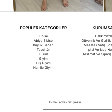
POPÜLER KATEGORİLER
KURUMS
Elbise
Hakkımızd
Abiye Elbise
Güvenlik Ve Gizlilik 
Büyük Beden
Mesafeli Satış Sö
Tesettür
İptal Ve İade Koş
Tulum
Teslimat Ve Sipariş 
Giyim
Dış Giyim
Hamile Giyim