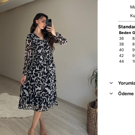
Ma
Ku
Standar
Beden
G
36
8
38
8
40
9
42
9
44
1
Yoruml
Ödeme 