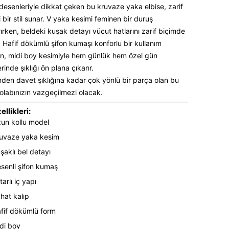
esenleriyle dikkat çeken bu kruvaze yaka elbise, zarif
i bir stil sunar. V yaka kesimi feminen bir duruş
ırken, beldeki kuşak detayı vücut hatlarını zarif biçimde
. Hafif dökümlü şifon kumaşı konforlu bir kullanım
n, midi boy kesimiyle hem günlük hem özel gün
inde şıklığı ön plana çıkarır.
linden davet şıklığına kadar çok yönlü bir parça olan bu
dolabınızın vazgeçilmezi olacak.
llikleri:
un kollu model
uvaze yaka kesim
şaklı bel detayı
senli şifon kumaş
tarlı iç yapı
hat kalıp
fif dökümlü form
di boy