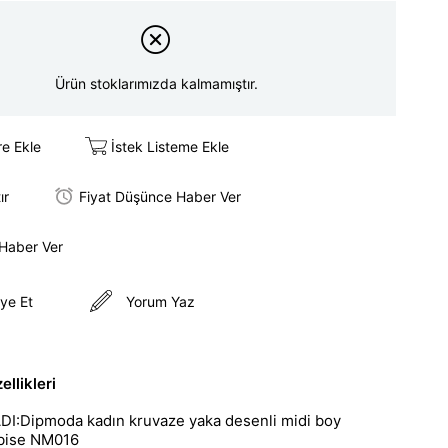
Ürün stoklarımızda kalmamıştır.
re Ekle
İstek Listeme Ekle
ır
Fiyat Düşünce Haber Ver
 Haber Ver
ye Et
Yorum Yaz
llikleri
I:Dipmoda kadın kruvaze yaka desenli midi boy
lbise NM016