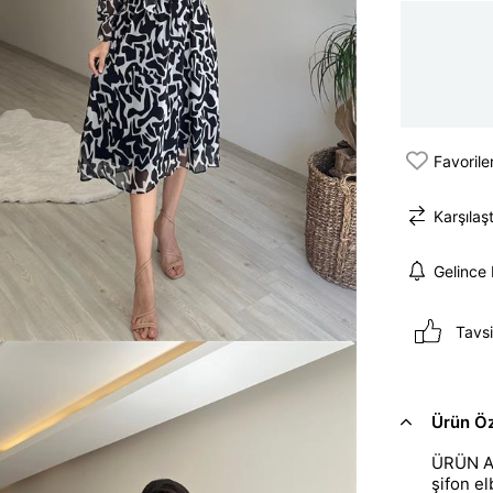
Favorile
Karşılaşt
Gelince
Tavsi
Ürün Öze
ÜRÜN AD
şifon e