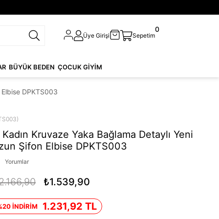
0
Üye Girişi
Sepetim
AR
BÜYÜK BEDEN
ÇOCUK GİYİM
n Elbise DPKTS003
TS003)
Kadın Kruvaze Yaka Bağlama Detaylı Yeni
zun Şifon Elbise DPKTS003
Yorumlar
2.166,90
₺1.539,90
1.231,92 TL
%20 İNDİRİM