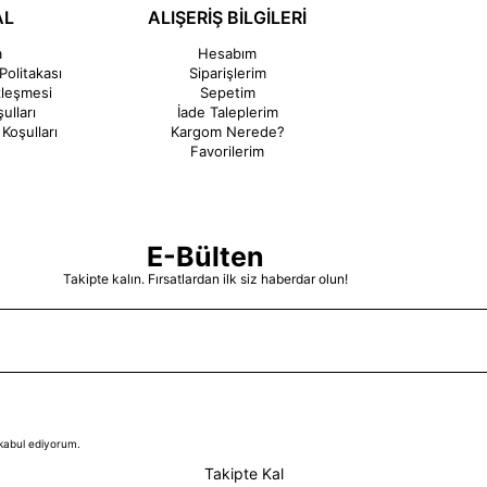
AL
ALIŞERİŞ BİLGİLERİ
a
Hesabım
Politakası
Siparişlerim
zleşmesi
Sepetim
ulları
İade Taleplerim
Koşulları
Kargom Nerede?
Favorilerim
E-Bülten
Takipte kalın. Fırsatlardan ilk siz haberdar olun!
kabul ediyorum.
Takipte Kal