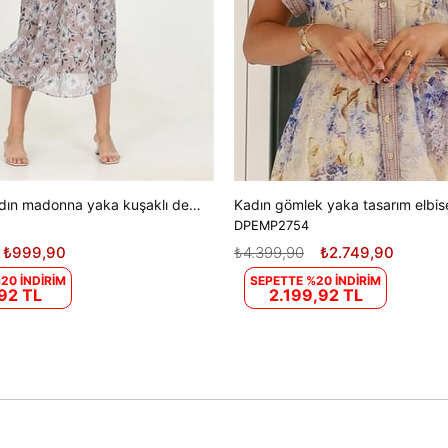
Dipmoda kadın madonna yaka kuşaklı desenli şifon elbise RY10037
DPEMP2754
₺999,90
₺4.399,90
₺2.749,90
20 İNDİRİM
SEPETTE %20 İNDİRİM
92 TL
2.199,92 TL