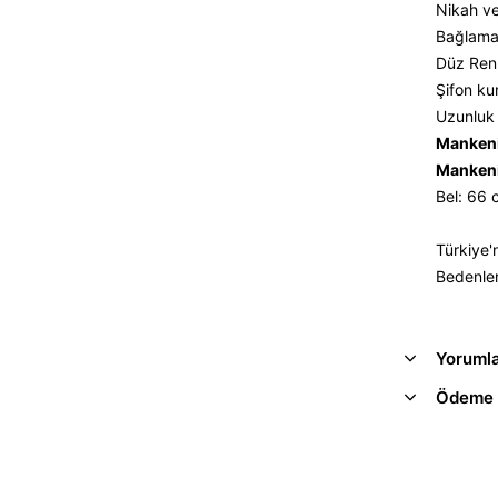
Nikah ve
Bağlama
Düz Renk
Şifon ku
Uzunluk 
Mankeni
Mankeni
Bel: 66
Türkiye'
Bedenler
Yoruml
Ödeme 