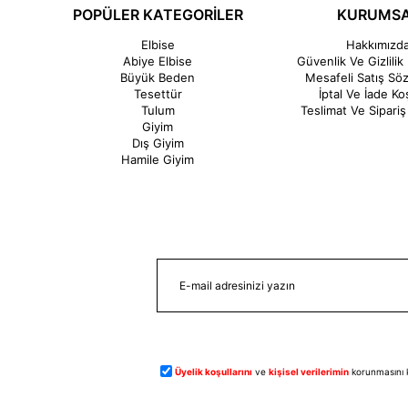
POPÜLER KATEGORİLER
KURUMS
Elbise
Hakkımızd
Abiye Elbise
Güvenlik Ve Gizlilik 
Büyük Beden
Mesafeli Satış Sö
Tesettür
İptal Ve İade Koş
Tulum
Teslimat Ve Sipariş 
Giyim
Dış Giyim
Hamile Giyim
Üyelik koşullarını
ve
kişisel verilerimin
korunmasını 