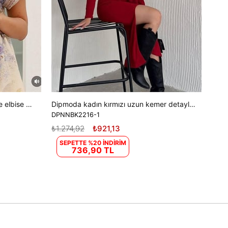
Kadın gömlek yaka tasarım elbise elbise DPEMP2754
Dipmoda kadın kırmızı uzun kemer detaylı elbise DPK2216
DPNNBK2216-1
₺1.274,92
₺921,13
SEPETTE %20 İNDİRİM
736,90 TL