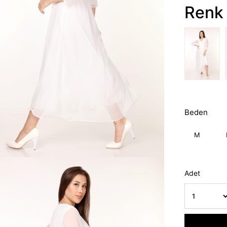
Renk 
Beden
M
Adet