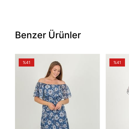
Benzer Ürünler
%41
%41