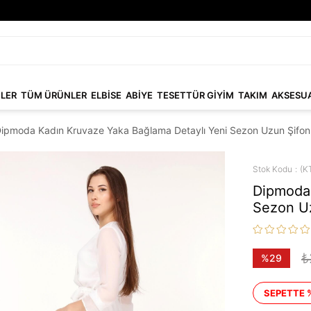
NLER
TÜM ÜRÜNLER
ELBİSE
ABİYE
TESETTÜR GİYİM
TAKIM
AKSESU
ipmoda Kadın Kruvaze Yaka Bağlama Detaylı Yeni Sezon Uzun Şifo
Stok Kodu
(K
Dipmoda 
Sezon U
₺
%
29
İndirim
SEPETTE 