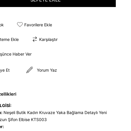
tok
Favorilere Ekle
steme Ekle
Karşılaştır
üşünce Haber Ver
ye Et
Yorum Yaz
llikleri
LGİSİ:
ı:
Neşeli Butik Kadın Kruvaze Yaka Bağlama Detaylı Yeni
zun Şifon Elbise KTS003
er: