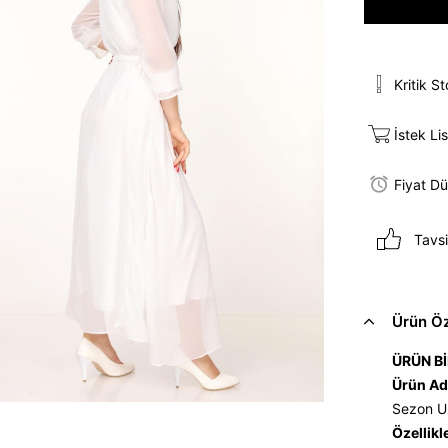
Kritik S
İstek Li
Fiyat D
Tavsi
Ürün Öze
ÜRÜN Bİ
Ürün Ad
Sezon U
Özellikl