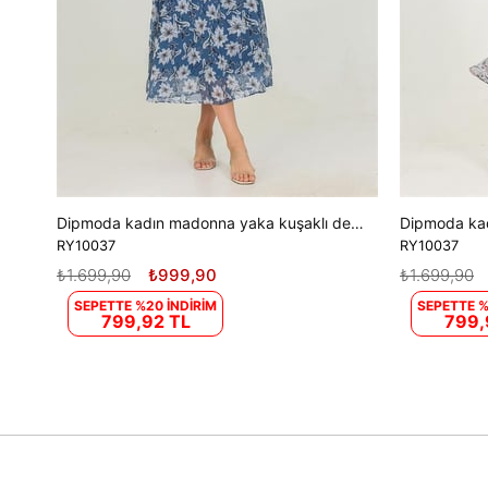
Dipmoda kadın madonna yaka kuşaklı desenli şifon elbise RY10037
RY10037
RY10037
₺1.699,90
₺999,90
₺1.699,90
SEPETTE %20 İNDİRİM
SEPETTE %
799,92 TL
799,