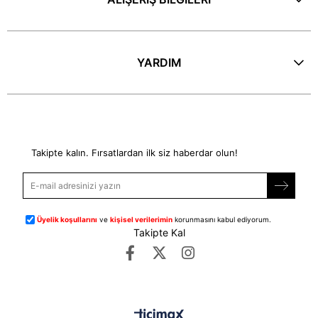
YARDIM
E-Bülten
Takipte kalın. Fırsatlardan ilk siz haberdar olun!
Üyelik koşullarını
ve
kişisel verilerimin
korunmasını kabul ediyorum.
Takipte Kal
©
dipmoda.com
- Tüm Hakları Saklıdır.