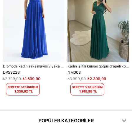
Dipmoda kadın saks mavisi v yaka simli tül abiye elbise DPS9223
Kadın ışıltılı kumaş göğüs drapeli kolsuz elbise DPNM003
DPS9223
NM003
₺2.799,90
₺1.699,90
₺3.999,99
₺2.399,99
SEPETTE %20 İNDİRİM
SEPETTE %20 İNDİRİM
1.359,92 TL
1.919,99 TL
POPÜLER KATEGORİLER