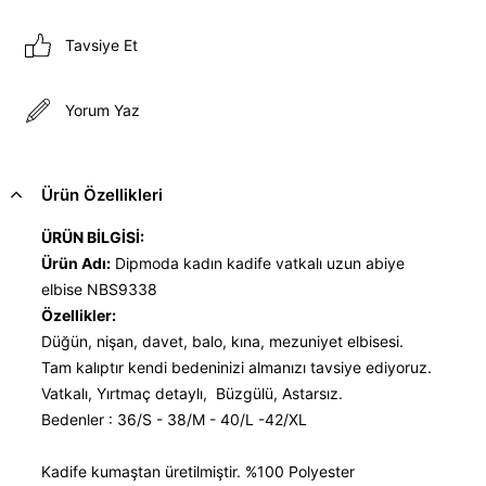
Tavsiye Et
Yorum Yaz
Ürün Özellikleri
ÜRÜN BİLGİSİ:
Ürün Adı:
Dipmoda kadın kadife vatkalı uzun abiye
elbise NBS9338
Özellikler:
Düğün, nişan, davet, balo, kına, mezuniyet elbisesi.
Tam kalıptır kendi bedeninizi almanızı tavsiye ediyoruz.
Vatkalı, Yırtmaç detaylı, Büzgülü, Astarsız.
Bedenler : 36/S - 38/M - 40/L -42/XL
Kadife kumaştan üretilmiştir. %100 Polyester