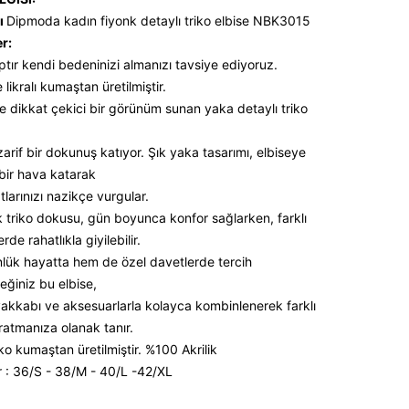
ı
Dipmoda kadın fiyonk detaylı triko elbise NBK3015
er:
ptır kendi bedeninizi almanızı tavsiye ediyoruz.
likralı kumaştan üretilmiştir.
ve dikkat çekici bir görünüm sunan yaka detaylı triko
 zarif bir dokunuş katıyor. Şık yaka tasarımı, elbiseye
ir hava katarak
tlarınızı nazikçe vurgular.
triko dokusu, gün boyunca konfor sağlarken, farklı
de rahatlıkla giyilebilir.
ük hayatta hem de özel davetlerde tercih
eğiniz bu elbise,
ayakkabı ve aksesuarlarla kolayca kombinlenerek farklı
yaratmanıza olanak tanır.
ko kumaştan üretilmiştir. %100 Akrilik
 : 36/S - 38/M - 40/L -42/XL