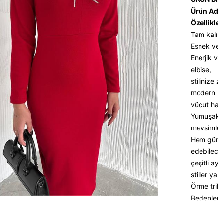
Ürün Ad
Özellikl
Tam kalı
Esnek ve 
Enerjik 
elbise,
stilinize
modern b
vücut ha
Yumuşak 
mevsimler
Hem günl
edebilec
çeşitli 
stiller 
Örme tri
Bedenler