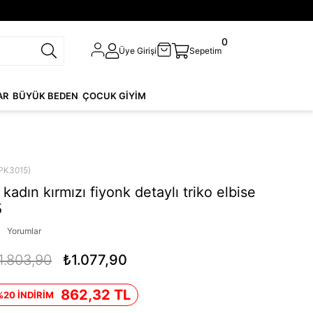
0
Üye Girişi
Sepetim
AR
BÜYÜK BEDEN
ÇOCUK GİYİM
PK3015)
adın kırmızı fiyonk detaylı triko elbise
5
Yorumlar
1.803,90
₺1.077,90
862,32 TL
%20 İNDİRİM