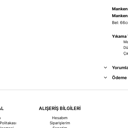
Mankeni
Mankeni
Bel: 66
Yıkama T
Ma
Dü
Ça
Yoruml
Ödeme 
AL
ALIŞERİŞ BİLGİLERİ
a
Hesabım
Politakası
Siparişlerim