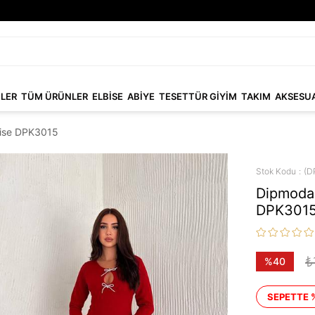
NLER
TÜM ÜRÜNLER
ELBİSE
ABİYE
TESETTÜR GİYİM
TAKIM
AKSESU
lbise DPK3015
Stok Kodu
(D
Dipmoda k
DPK301
₺
%
40
İndirim
SEPETTE 