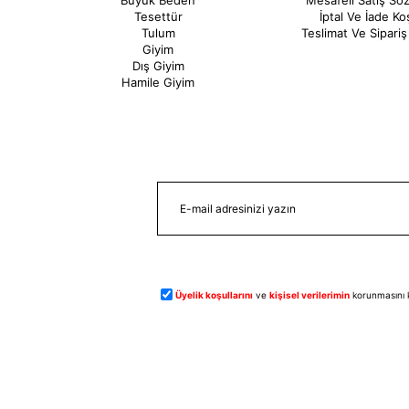
Büyük Beden
Mesafeli Satış Sö
Tesettür
İptal Ve İade Koş
Tulum
Teslimat Ve Sipariş 
Giyim
Dış Giyim
Hamile Giyim
Üyelik koşullarını
ve
kişisel verilerimin
korunmasını 