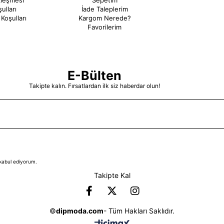
zleşmesi
Sepetim
ulları
İade Taleplerim
Koşulları
Kargom Nerede?
Favorilerim
E-Bülten
Takipte kalın. Fırsatlardan ilk siz haberdar olun!
kabul ediyorum.
Takipte Kal
©
dipmoda.com
- Tüm Hakları Saklıdır.