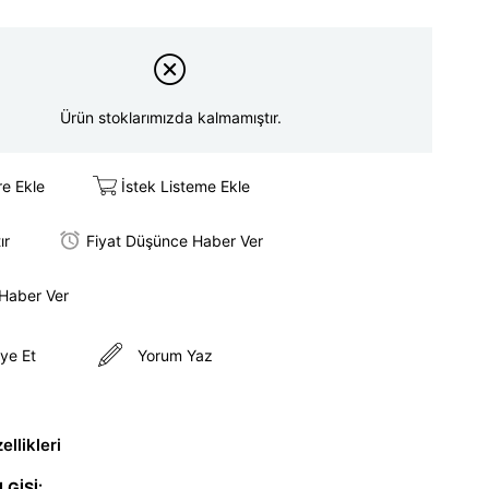
Ürün stoklarımızda kalmamıştır.
re Ekle
İstek Listeme Ekle
ır
Fiyat Düşünce Haber Ver
 Haber Ver
ye Et
Yorum Yaz
llikleri
LGİSİ: