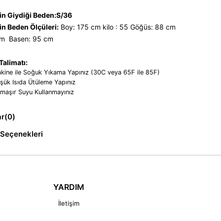
n Giydiği Beden:S/36
n Beden Ölçüleri:
Boy: 175 cm kilo : 55 Göğüs: 88 cm
cm Basen: 95 cm
alimatı:
kine ile Soğuk Yıkama Yapınız (30C veya 65F ile 85F)
şük Isıda Ütüleme Yapınız
maşır Suyu Kullanmayınız
ar
(0)
Seçenekleri
YARDIM
İletişim