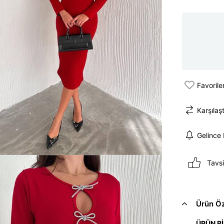
Favorile
Karşılaşt
Gelince
Tavsi
Ürün Öze
ÜRÜN Bİ