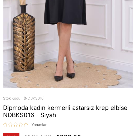
Stok Kodu
(NDBKS016)
Dipmoda kadın kermerli astarsız krep elbise
NDBKS016 - Siyah
Yorumlar