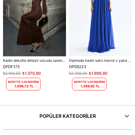
Kadın dekolte detaylı vücudu saran maxi elbise DPDF173
Dipmoda kadın saks mavisi v yaka simli tül abiye elbise DPS9223
DPDF173
DPS9223
₺2.199,90
₺1.370,90
₺2.799,90
₺1.699,90
SEPETTE %20 İNDİRİM
SEPETTE %20 İNDİRİM
1.096,72 TL
1.359,92 TL
POPÜLER KATEGORİLER