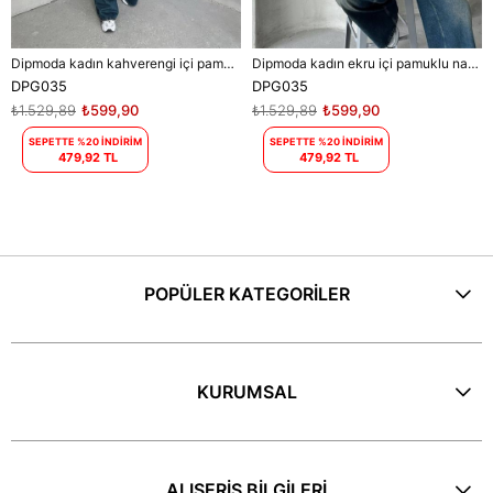
Dipmoda kadın kahverengi içi pamuklu nakış detaylı sweat DPG035
Dipmoda kadın ekru içi pamuklu nakış detaylı sweat DPG035
DPG035
DPG035
₺1.529,89
₺599,90
₺1.529,89
₺599,90
SEPETTE %20 İNDİRİM
SEPETTE %20 İNDİRİM
479,92 TL
479,92 TL
POPÜLER KATEGORİLER
KURUMSAL
ALIŞERİŞ BİLGİLERİ