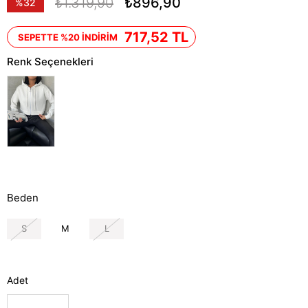
₺1.319,90
₺896,90
%
32
İndirim
717,52 TL
SEPETTE %20 İNDİRİM
Renk Seçenekleri
Beden
S
M
L
Adet