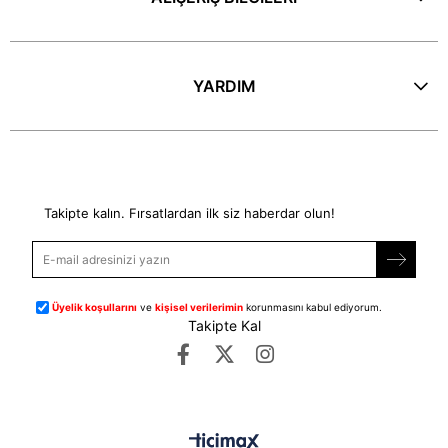
YARDIM
E-Bülten
Takipte kalın. Fırsatlardan ilk siz haberdar olun!
Üyelik koşullarını
ve
kişisel verilerimin
korunmasını kabul ediyorum.
Takipte Kal
©
dipmoda.com
- Tüm Hakları Saklıdır.