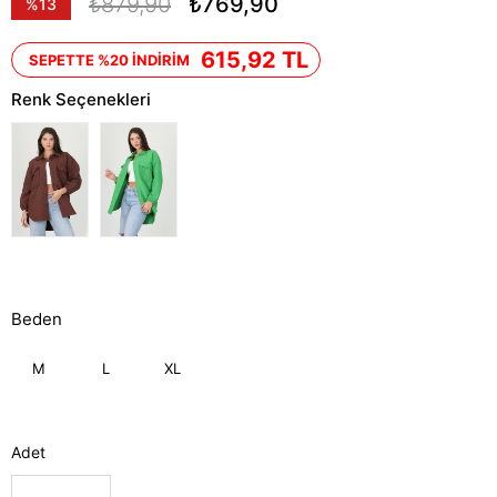
₺879,90
₺769,90
%
13
İndirim
615,92 TL
SEPETTE %20 İNDİRİM
Renk Seçenekleri
Beden
M
L
XL
Adet