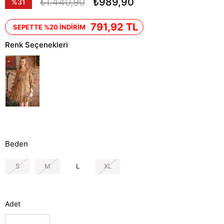
₺1.440,90
₺989,90
%
31
İndirim
791,92 TL
SEPETTE %20 İNDİRİM
Renk Seçenekleri
Beden
S
M
L
XL
Adet