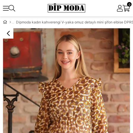
0
Dipmoda kadın kahverengi V-yaka omuz detaylı mini şifon elbise DP