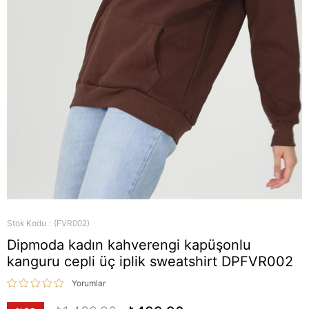
Stok Kodu
(FVR002)
Dipmoda kadın kahverengi kapüşonlu
kanguru cepli üç iplik sweatshirt DPFVR002
Yorumlar