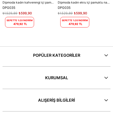
Dipmoda kadın kahverengi içi pamuklu nakış detaylı sweat DPG035
Dipmoda kadın ekru içi pamuklu nakış detaylı sweat DPG035
DPG035
DPG035
₺1.529,89
₺599,90
₺1.529,89
₺599,90
SEPETTE %20 İNDİRİM
SEPETTE %20 İNDİRİM
479,92 TL
479,92 TL
POPÜLER KATEGORİLER
KURUMSAL
ALIŞERİŞ BİLGİLERİ