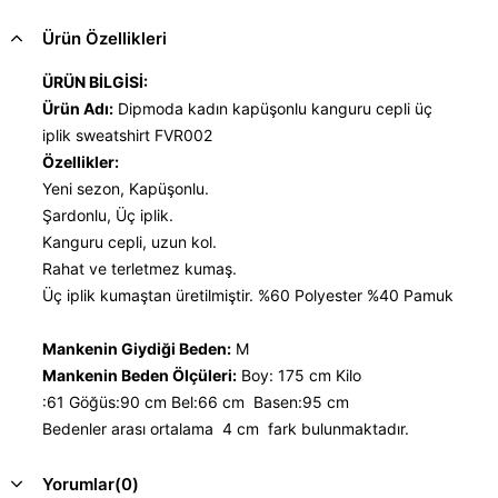
Ürün Özellikleri
ÜRÜN BİLGİSİ:
Ürün Adı:
Dipmoda kadın kapüşonlu kanguru cepli üç
iplik sweatshirt FVR002
Özellikler:
Yeni sezon, Kapüşonlu.
Şardonlu, Üç iplik.
Kanguru cepli, uzun kol.
Rahat ve terletmez kumaş.
Üç iplik kumaştan üretilmiştir. %60 Polyester %40 Pamuk
Mankenin Giydiği Beden:
M
Mankenin Beden Ölçüleri:
Boy: 175 cm Kilo
:61 Göğüs:90 cm Bel:66 cm Basen:95 cm
Bedenler arası ortalama 4 cm fark bulunmaktadır.
Yorumlar
(0)