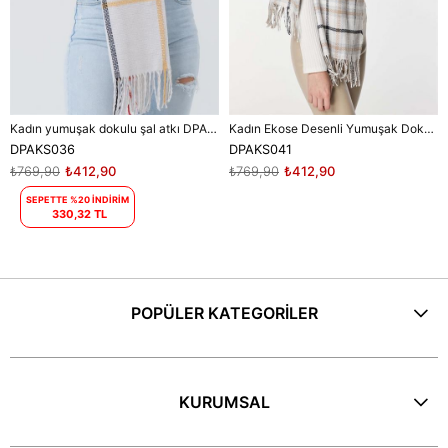
Kadın yumuşak dokulu şal atkı DPAKS036
Kadın Ekose Desenli Yumuşak Dokulu Püsküllü Şal - Gri/Ekru
DPAKS036
DPAKS041
₺769,90
₺412,90
₺769,90
₺412,90
SEPETTE %20 İNDİRİM
330,32 TL
POPÜLER KATEGORİLER
KURUMSAL