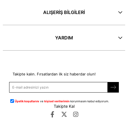
ALIŞERİŞ BİLGİLERİ
YARDIM
E-Bülten
Takipte kalın. Fırsatlardan ilk siz haberdar olun!
Üyelik koşullarını
ve
kişisel verilerimin
korunmasını kabul ediyorum.
Takipte Kal
©
dipmoda.com
- Tüm Hakları Saklıdır.