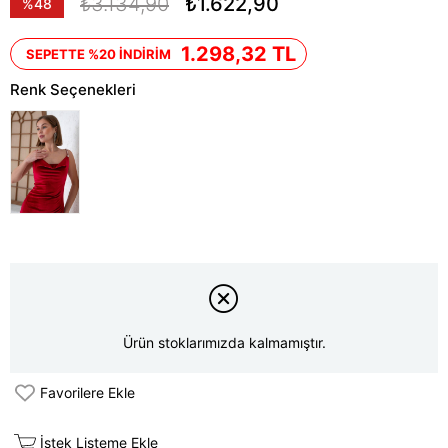
₺3.134,90
₺1.622,90
%
48
İndirim
1.298,32 TL
SEPETTE %20 İNDİRİM
Renk Seçenekleri
Ürün stoklarımızda kalmamıştır.
Favorilere Ekle
İstek Listeme Ekle