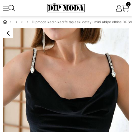
0
Dipmoda kadın kadife taş askı detaylı mini abiye elbise DPS