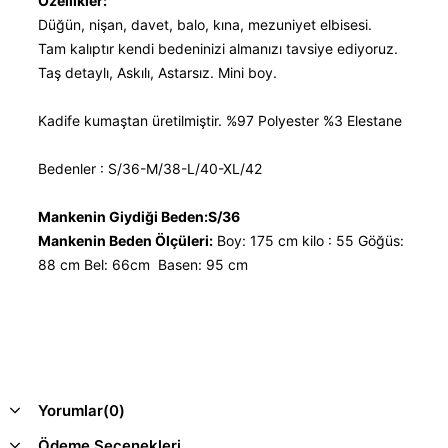
Özellikler:
Düğün, nişan, davet, balo, kına, mezuniyet elbisesi.
Tam kalıptır kendi bedeninizi almanızı tavsiye ediyoruz.
Taş detaylı, Askılı, Astarsız. Mini boy.
Kadife kumaştan üretilmiştir. %97 Polyester %3 Elestane
Bedenler : S/36-M/38-L/40-XL/42
Mankenin Giydiği Beden:S/36
Mankenin Beden Ölçüleri:
Boy: 175 cm kilo : 55 Göğüs:
88 cm Bel: 66cm Basen: 95 cm
Yorumlar
(0)
Ödeme Seçenekleri