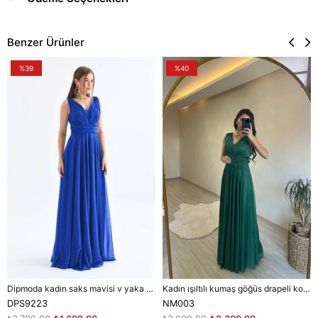
Benzer Ürünler
%39
%40
Dipmoda kadın saks mavisi v yaka simli tül abiye elbise DPS9223
Kadın ışıltılı kumaş göğüs drapeli kolsuz elbise DPNM003
DPS9223
NM003