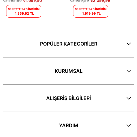
₺2.799,90
₺1.699,90
₺3.999,99
₺2.399,99
SEPETTE %20 İNDİRİM
SEPETTE %20 İNDİRİM
1.359,92 TL
1.919,99 TL
POPÜLER KATEGORİLER
KURUMSAL
ALIŞERİŞ BİLGİLERİ
YARDIM