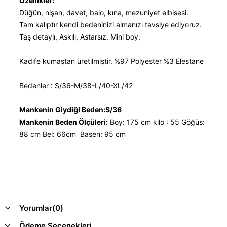
Özellikler:
Düğün, nişan, davet, balo, kına, mezuniyet elbisesi.
Tam kalıptır kendi bedeninizi almanızı tavsiye ediyoruz.
Taş detaylı, Askılı, Astarsız. Mini boy.
Kadife kumaştan üretilmiştir. %97 Polyester %3 Elestane
Bedenler : S/36-M/38-L/40-XL/42
Mankenin Giydiği Beden:S/36
Mankenin Beden Ölçüleri:
Boy: 175 cm kilo : 55 Göğüs:
88 cm Bel: 66cm Basen: 95 cm
Yorumlar
(0)
Ödeme Seçenekleri