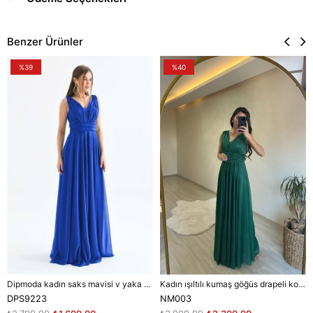
Benzer Ürünler
%39
%40
Dipmoda kadın saks mavisi v yaka simli tül abiye elbise DPS9223
Kadın ışıltılı kumaş göğüs drapeli kolsuz elbise DPNM003
DPS9223
NM003