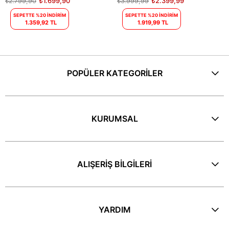
₺2.799,90
₺1.699,90
₺3.999,99
₺2.399,99
SEPETTE %20 İNDİRİM
SEPETTE %20 İNDİRİM
1.359,92 TL
1.919,99 TL
POPÜLER KATEGORİLER
KURUMSAL
ALIŞERİŞ BİLGİLERİ
YARDIM