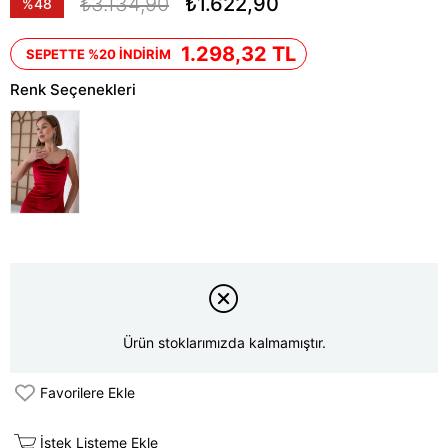
₺3.134,90
₺1.622,90
%
48
İndirim
1.298,32 TL
SEPETTE %20 İNDİRİM
Renk Seçenekleri
Ürün stoklarımızda kalmamıştır.
Favorilere Ekle
İstek Listeme Ekle