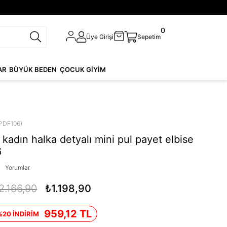
0
Üye Girişi
Sepetim
AR
BÜYÜK BEDEN
ÇOCUK GİYİM
PDF106)
kadın halka detyalı mini pul payet elbise
6
Yorumlar
2.166,90
₺1.198,90
959,12 TL
%20 İNDİRİM