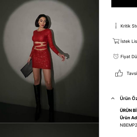
Kritik S
İstek Li
Fiyat D
Tavsi
Ürün Öze
ÜRÜN Bİ
Ürün Ad
NBEMP2