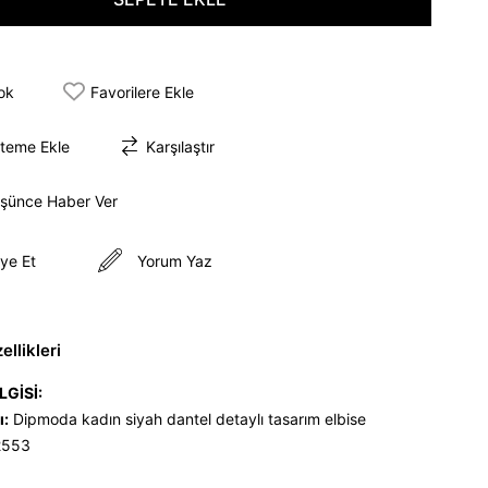
tok
Favorilere Ekle
steme Ekle
Karşılaştır
üşünce Haber Ver
ye Et
Yorum Yaz
llikleri
LGİSİ:
ı:
Dipmoda kadın siyah dantel detaylı tasarım elbise
553