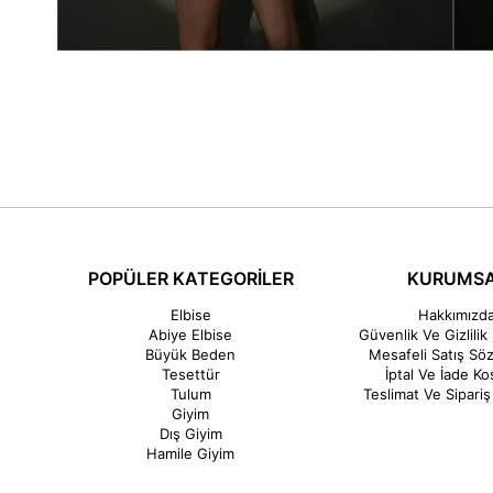
POPÜLER KATEGORİLER
KURUMS
Elbise
Hakkımızd
Abiye Elbise
Güvenlik Ve Gizlilik 
Büyük Beden
Mesafeli Satış Sö
Tesettür
İptal Ve İade Koş
Tulum
Teslimat Ve Sipariş 
Giyim
Dış Giyim
Hamile Giyim