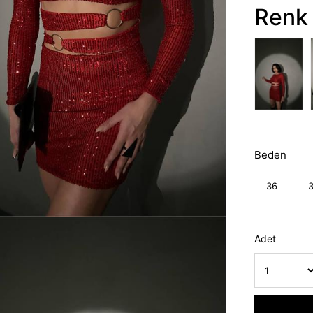
Renk 
Beden
36
Adet