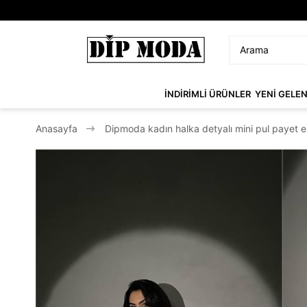
İNDİRİMLİ ÜRÜNLER
YENİ GELE
Anasayfa
Dipmoda kadın halka detyalı mini pul payet 