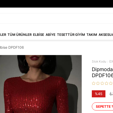
NLER
TÜM ÜRÜNLER
ELBİSE
ABİYE
TESETTÜR GİYİM
TAKIM
AKSESU
elbise DPDF106
Stok Kodu
(D
Dipmoda 
DPDF10
₺
%
45
İndirim
SEPETTE 