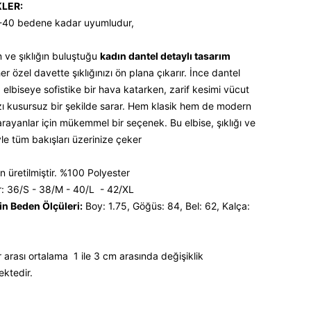
KLER:
-40 bedene kadar uyumludur,
n ve şıklığın buluştuğu
kadın dantel detaylı tasarım
her özel davette şıklığınızı ön plana çıkarır. İnce dantel
, elbiseye sofistike bir hava katarken, zarif kesimi vücut
ızı kusursuz bir şekilde sarar. Hem klasik hem de modern
 arayanlar için mükemmel bir seçenek. Bu elbise, şıklığı ve
yle tüm bakışları üzerinize çeker
 üretilmiştir. %100 Polyester
: 36/S - 38/M - 40/L - 42/XL
n Beden Ölçüleri:
Boy: 1.75, Göğüs: 84, Bel: 62, Kalça:
 arası ortalama 1 ile 3 cm arasında değişiklik
ektedir.