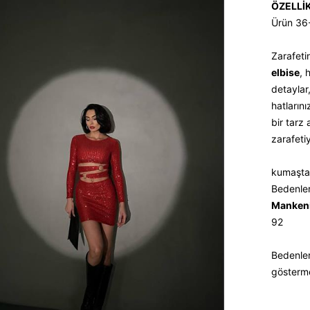
ÖZELLİ
Ürün 36
Zarafeti
elbise
, 
detaylar
hatların
bir tarz
zarafeti
kumaştan
Bedenler
Mankeni
92
Bedenler
gösterm