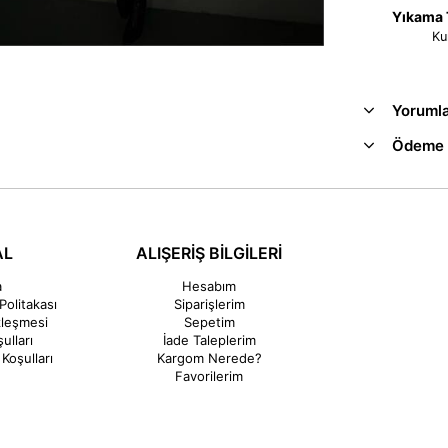
Yıkama T
Ku
Yoruml
Ödeme 
AL
ALIŞERİŞ BİLGİLERİ
a
Hesabım
Politakası
Siparişlerim
zleşmesi
Sepetim
ulları
İade Taleplerim
Koşulları
Kargom Nerede?
Favorilerim