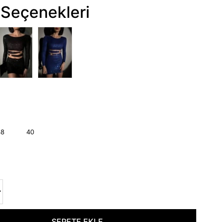
Seçenekleri
38
40